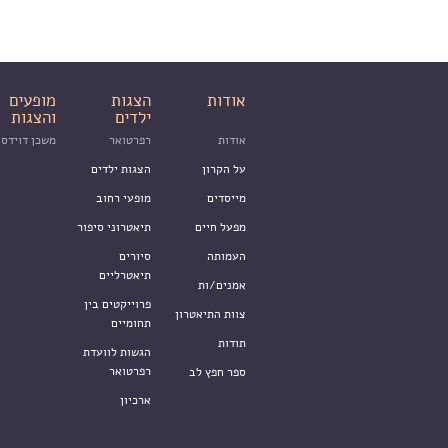
אודות
הצגות
מופעים
ילדים
והצגות
אודות
רפרטואר
משכן דוידסו
על הקרון
הצגות ילדים
מייסדים
מופעי רחוב
מפעל חיים
תיאטרוני סיפור
העמותה
סיורים
תיאטרליים
אמנים/ות
פרוייקטים בין
צוות התיאטרון
תחומיים
תודות
הגשות לוועדת
רפרטואר
ספר חפץ לב
ארכיון