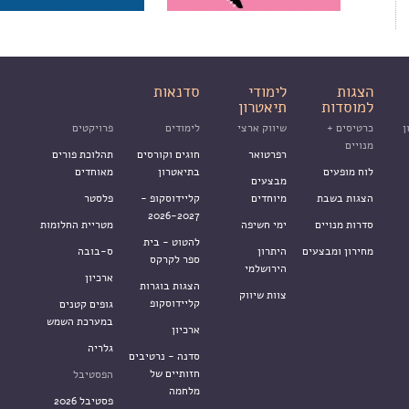
הצגות
לימודי
סדנאות
למוסדות
תיאטרון
ן
כרטיסים +
שיווק ארצי
לימודים
פרויקטים
מנויים
רפרטואר
חוגים וקורסים
תהלוכת פורים
לוח מופעים
בתיאטרון
מאוחדים
מבצעים
הצגות בשבת
מיוחדים
קליידוסקופ -
פלסטר
2026-2027
סדרות מנויים
ימי חשיפה
מטריית החלומות
להטוט - בית
מחירון ומבצעים
היתרון
ס-בובה
ספר לקרקס
הירושלמי
ארכיון
הצגות בוגרות
צוות שיווק
קליידוסקופ
גופים קטנים
במערכת השמש
ארכיון
גלריה
סדנה - נרטיבים
חזותיים של
הפסטיבל
מלחמה
פסטיבל 2026