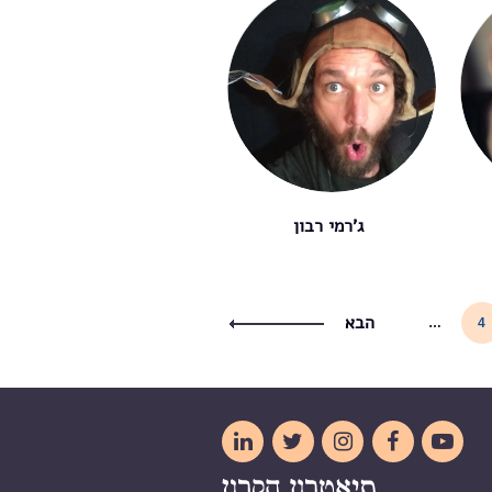
ג'רמי רבון
הבא
…
4




