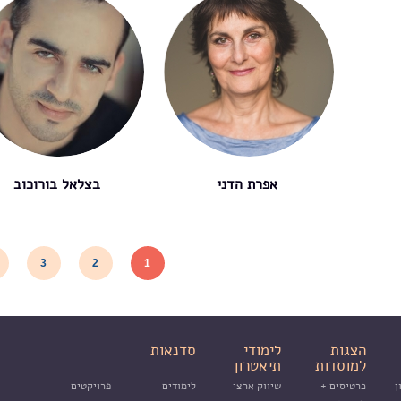
אפרת הדני
בצלאל בורוכוב
3
2
1
הצגות
לימודי
סדנאות
למוסדות
תיאטרון
ן
כרטיסים +
שיווק ארצי
לימודים
פרויקטים