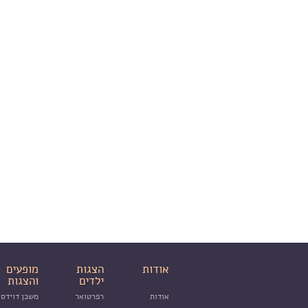
אודות
הצגות
מופעים
ילדים
והצגות
אודות
רפרטואר
משכן דוידסו