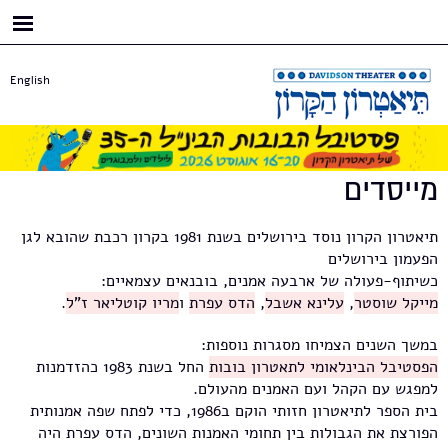
דילוג
לתוכן
העיקרי
English
מייסדים
תיאטרון הקרון נוסד בירושלים בשנת 1981 בקרון רכבת שהובא לגן
הפעמון בירושלים
כשיתוף-פעולה של ארבעה אמנים, בובנאים עצמאיים:
מייקל שוסטר
,
עלינא אשבל
,
הדס עפרת
ו
מריו קוטליאר ז"ל
.
במשך השנים הצמיחו מסגרות נוספות:
הפסטיבל הבינלאומי לתאטרון בובות
החל בשנת 1983 כהזדמנות
למפגש עם הקהל ועם האמנים מהעולם.
בית הספר לתיאטרון חזותי הוקם ב1986, כדי לפתח שפה אמנותית
הפורצת את הגבולות בין תחומי האמנות השונים, הדס עפרת היה