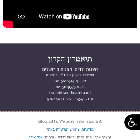
הצגות ילדים, הצגות בירושלים
פסטיבל הקרון הבינ"ל ירושלים
טלפון:
02-5618514
פקס:
02-5619375
train@traintheater.co.il
ת.ד. 4541 ירושלים 9104401
© תיאטרון הקרון 2015 ע"ר 580010684
מדיניות שימוש ופרטיות באתר
עיצוב אתר: מיה מרום וליאת זלדס | פיתוח:
אסי אורן