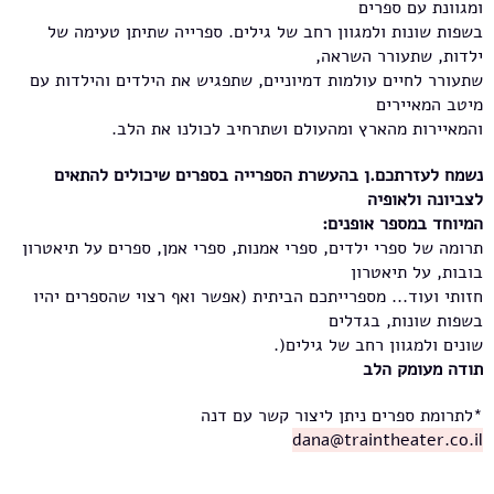
ומגוונת עם ספרים
בשפות שונות ולמגוון רחב של גילים. ספרייה שתיתן טעימה של
ילדות, שתעורר השראה,
שתעורר לחיים עולמות דמיוניים, שתפגיש את הילדים והילדות עם
מיטב המאיירים
והמאיירות מהארץ ומהעולם ושתרחיב לכולנו את הלב.
נשמח לעזרתכם.ן בהעשרת הספרייה בספרים שיכולים להתאים
לצביונה ולאופיה
המיוחד במספר אופנים:
תרומה של ספרי ילדים, ספרי אמנות, ספרי אמן, ספרים על תיאטרון
בובות, על תיאטרון
חזותי ועוד... מספרייתכם הביתית (אפשר ואף רצוי שהספרים יהיו
בשפות שונות, בגדלים
שונים ולמגוון רחב של גילים(.
תודה מעומק הלב
*לתרומת ספרים ניתן ליצור קשר עם דנה
dana@traintheater.co.il