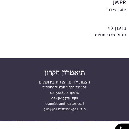
JWPR
יחסי ציבור
גדעון לוי
ניהול טכני חוצות
הצגות ילדים, הצגות בירושלים
פסטיבל הקרון הבינ"ל ירושלים
טלפון:
02-5618514
פקס:
02-5619375
train@traintheater.co.il
ת.ד. 4541 ירושלים 9104401