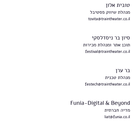
טובית אלון
מנהלת שיווק פסטיבל
tovita@traintheater.co.il
סיון בר ניסדלסקי
תוכן אתר ומנהלת מכירות
festival@traintheater.co.il
בר ערן
מנהלת טכנית
festech@traintheater.co.il
Funia-Digital & Beyond
מדיה חברתית
liat@funia.co.il