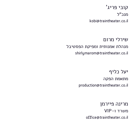
קובי פריג'
מנכ"ל
kobi@traintheater.co.il
שירלי מרום
מנהלת אמנותית ומפיקת הפסטיבל
shirlymarom@traintheater.co.il
יעל כליף
מתאמת הפקה
production@traintheater.co.il
מרינה פיירמן
משרד ו-VIP
office@traintheater.co.il