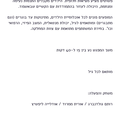
פשוטים מציע מציאות חלופית. הילדים מקבלים התנסות נעימה
ומנחמת, היכולה לעזור בהתמודדות עם הקשיים שבאשפוז.
המופעים פונים לכל אוכלוסיית הילדים, מתינוקות עד בוגרים (וגם
מתבגרים) ומותאמים לגיל, יכולת מנטאלית, המצב הפיזי, הרפואי
וכו'. בחירת המשתתפים מתואמת עם צוות המחלקה.
משך המפגש נע בין 15 ל-40 דקות
מותאם לכל גיל
משחק והפעלה:
רותם גולדנברג / אורית ממרוד / אודלייה ליפשיץ