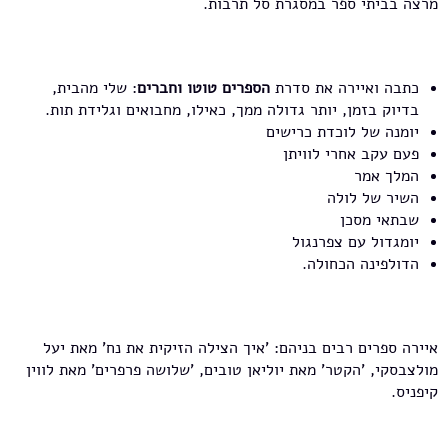
מרצה בביתי ספר במסגרת סל תרבות.
כתבה ואיירה את סדרת
הספרים טוטו וחברים
: שלי מהבית,
בדיוק בזמן, יותר גדולה ממך, כאילו, מחבואים וגלידת תות.
יומנה של לוכדת כרישים
פעם עקב אחרי לוויתן
המלך אמר
השיר של לולה
שבתאי מסכן
יומגדול עם צפרנגול
הדולפינה הכחולה.
איירה ספרים רבים בניהם: 'איך הצילה הזיקית את נח' מאת יעל
מולצבסקי, 'הקטר' מאת יוליאן טובים, 'שלושה פרפרים' מאת לווין
קיפניס.