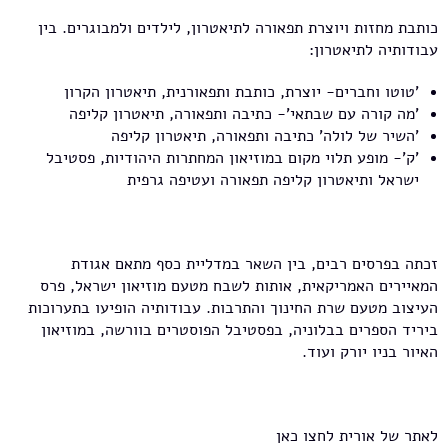
כותבת מחזות ויוצרת תפאורה לתיאטרון, לילדים ולמבוגרים. בין
עבודותיה לתיאטרון:
'טוטו וחברים- יוצרת, כותבת ותפאורנית, תיאטרון הקרון
'מה קורה עם שבתאי'- כתיבה ותפאורה, תיאטרון קליפה
'השיר של לולה' כתיבה ותפאורה, תיאטרון קליפה
'ק'- מופע תלוי מקום במוזיאון המחתרות היהודיות, פסטיבל
ישראל ותיאטרון קליפה תפאורה ועטיפה גרפית
זכתה בפרסים רבים, בין השאר במדליית כסף מתאם אגודת
המאיירים האמריקאית, אותות לשבח מטעם מוזיאון ישראל, פרס
העיצוב מטעם שרת החינוך והתרבות. עבודותיה הופיעו בתערוכות
ביריד הספרים בבלוניה, בפסטיבל הפוסטרים בוורשה, במוזיאון
האיור בניו יורק ועוד.
לאתר של אורית לחצו כאן