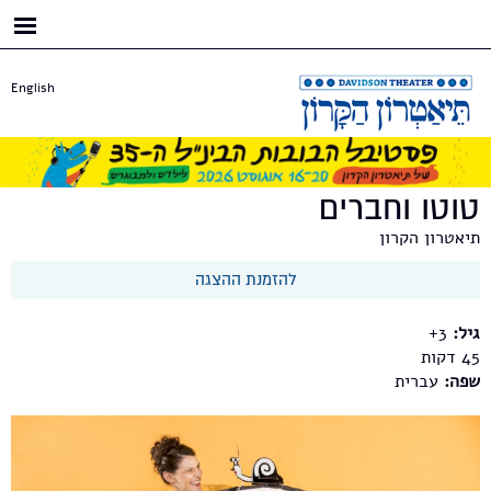
דילוג
לתוכן
העיקרי
English
טוטו וחברים
תיאטרון הקרון
להזמנת ההצגה
גיל:
3+
45
שפה:
עברית