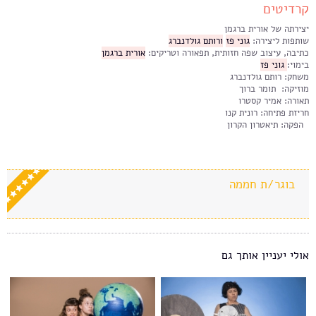
קרדיטים
יצירתה של אורית ברגמן
שותפות ליצירה:
גוני פז
ורותם גולדנברג
כתיבה, עיצוב שפה חזותית, תפאורה וטריקים:
אורית ברגמן
בימוי:
גוני פז
משחק: רותם גולדנברג
מוזיקה: תומר ברוך
תאורה: אמיר קסטרו
חריזת פתיחה: רונית קנו
הפקה: תיאטרון הקרון
בוגר/ת חממה
אולי יעניין אותך גם