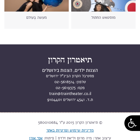
מוסטאש החתול
מעשה בְּעולם
הצגות ילדים, הצגות בירושלים
פסטיבל הקרון הבינ"ל ירושלים
טלפון:
02-5618514
פקס:
02-5619375
train@traintheater.co.il
ת.ד. 4541 ירושלים 9104401
© תיאטרון הקרון 2015 ע"ר 580010684
מדיניות שימוש ופרטיות באתר
עיצוב אתר: מיה מרום וליאת זלדס | פיתוח:
אסי אורן