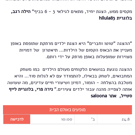
מקסים ממש, הצגת יחיד, מתאים לגילאי 3 - 6 בכיף"
הילה רגב,
בלוגרית hilula83
"ההצגה "טוטו וחברים" היא הצגת ילדים מרתקת שתופסת באופן
מעניין את הכאוס הקסום של הילדות... תיאטרון של דמויות
מצוירות שמופעלות באופן מרתק על ידי רותם.
ההצגה נוגעת בנושאים הלקוחים מעולם הילדים כמו משחק
המחבואים, לשחק בכאילו, להתמודד עם לא לגלות סוד… והיא
משלבת בהצלחה - הומור, דמיון ושיעורי חיים עדינים, מה שעושה
אותה לצפייה מהנה עבור ילדים צעירים."
נירה פרי, בלוגרית
לייף
סטייל, אתר saloona
מופעים באולם הבית
24.8
ב'
10:00
לרכישה