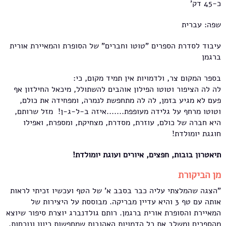
כ-45 דק'
שפה: עברית
עיבוד לסדרת הספרים "טוטו וחברים" של הסופרת והמאיירת אורית
ברגמן
בספר המקום צר, ולדמויות אין תמיד מקום, כי:
לה לה הציפור וטוטו הפילון אוהבים להשתולל, מיכאל החילזון אף
פעם לא מגיע בזמן, לה לה מתחפשת לנמרה, ומפחידה את כולם,
וטוטו מרחף על גלידה מעופפת.......איזה ב-ל-ג-ן! מזל שרותם,
היא חברה של כולם, עוזרת, מסדרת, מצחיקת, ומספרת, ואפילו
חוגגת יומולדת!
תיאטרון בובות, חפצים, איורים ועוגת יומולדת!
מן הביקורת
"הצגה שהמלצתי עליה כבר בסבב א' של הטף ועכשיו זכיתי לראות
אותה עם טף 3 והיא עדיין מבריקה. מבוססת על היצירות של
המאיירת והסופרת אורית ברגמן. רותם גולדנברג יוצרת סיפור שיוצא
מהספרים ומשלב את כל הדמויות האהובות שמחפשות כיוון ונוכחות.