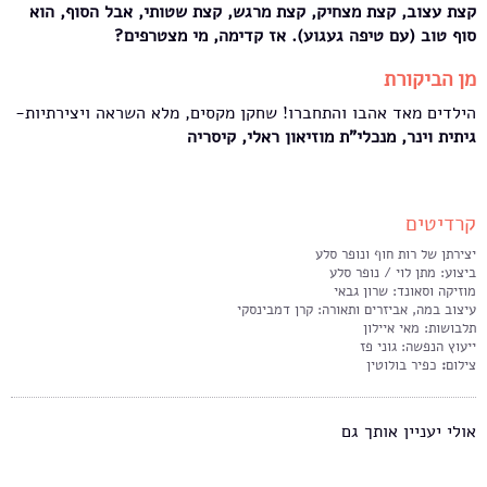
קצת עצוב, קצת מצחיק, קצת מרגש, קצת שטותי, אבל הסוף, הוא
סוף טוב (עם טיפה געגוע). אז קדימה, מי מצטרפים?
מן הביקורת
הילדים מאד אהבו והתחברו! שחקן מקסים, מלא השראה ויצירתיות-
גיתית וינר, מנכלי"ת מוזיאון ראלי, קיסריה
קרדיטים
יצירתן של רות חוף ונופר סלע
ביצוע: מתן לוי / נופר סלע
מוזיקה וסאונד: שרון גבאי
עיצוב במה, אביזרים ותאורה: קרן דמבינסקי
תלבושות: מאי איילון
ייעוץ הנפשה: גוני פז
צילום
:
כפיר בולוטין
אולי יעניין אותך גם