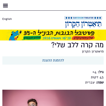
דילוג
לתוכן
העיקרי
English
מה קרה ללב שלי?
תיאטרון הקרון
להזמנת ההצגה
גיל:
4+
45
שפה:
עברית