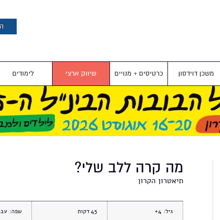
דילוג
לתוכן
העיקרי
הצ
משכן דוידסון
כרטיסים + מנויים
שיווק ארצי
לימודים
מה קרה ללב שלי?
תיאטרון הקרון
גיל:
4+
45
שפה:
עבר