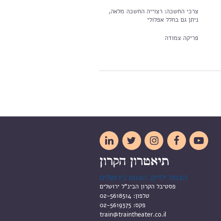
צרכי החשכה: רצוייה החשכה מלאה,
ניתן גם בחלל אפלולי
פריקה צמודה





הצגות ילדים, הצגות בירושלים
פסטיבל הקרון הבינ"ל ירושלים
טלפון:
02-5618514
פקס:
02-5619375
train@traintheater.co.il