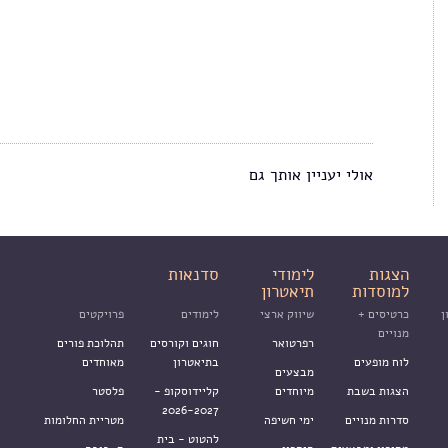
אולי יעניין אותך גם
הצגות
לימודי
סדנאות
למוסדות
תיאטרון
ן
כרטיסים +
שיווק ארצי
לימודים
פרויקטים
מנויים
רפרטואר
חוגים וקורסים
תהלוכת פורים
לוח מופעים
בתיאטרון
מאוחדים
מבצעים
הצגות בשבת
מיוחדים
קליידוסקופ -
פלסטר
2026-2027
סדרות מנויים
ימי חשיפה
מטריית החלומות
להטוט - בית