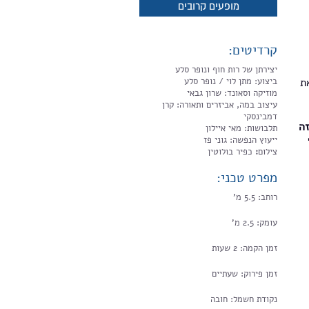
מופעים קרובים
קרדיטים:
יצירתן של רות חוף ונופר סלע
ת
ביצוע: מתן לוי / נופר סלע
מוזיקה וסאונד: שרון גבאי
עיצוב במה, אביזרים ותאורה: קרן
דמבינסקי
זה
תלבושות: מאי איילון
ייעוץ הנפשה: גוני פז
צילום
:
כפיר בולוטין
מפרט טכני:
רוחב: 5.5 מ'
עומק: 2.5 מ'
זמן הקמה: 2 שעות
זמן פירוק: שעתיים
נקודת חשמל: חובה