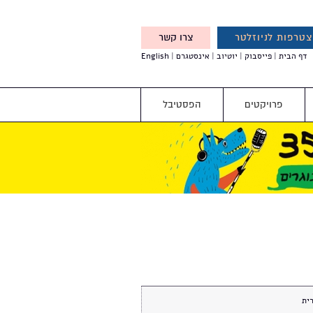
טרפות לניוזלטר
צרו קשר
X
דף הבית
פייסבוק
יוטיוב
אינסטגרם
English
אנחנו מזמינים אותך להצטרף
לדעת לפני כולם על עדכונים,
והטבות מיוחדות עבורך
פרויקטים
הפסטיבל
ית