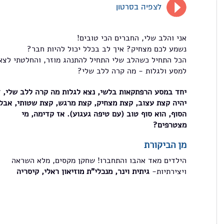
לצפיה בסרטון
אני והלב שלי, החברים הכי טובים!
נשמע לכם מצחיק? איך לב בכלל יכול להיות חבר?
הכל התחיל כשהלב שלי התחיל להתנהג מוזר, והחלטתי לצא
למסע ולגלות - מה קרה ללב שלי?
יחד במסע הרפתקאות בלשי, נצא לגלות מה קרה ללב שלי, 
יהיה קצת עצוב, קצת מצחיק, קצת מרגש, קצת שטותי, אבל
הסוף, הוא סוף טוב (עם טיפה געגוע). אז קדימה, מי
מצטרפים?
מן הביקורת
הילדים מאד אהבו והתחברו! שחקן מקסים, מלא השראה
ויצירתיות-
גיתית וינר, מנכלי"ת מוזיאון ראלי, קיסריה