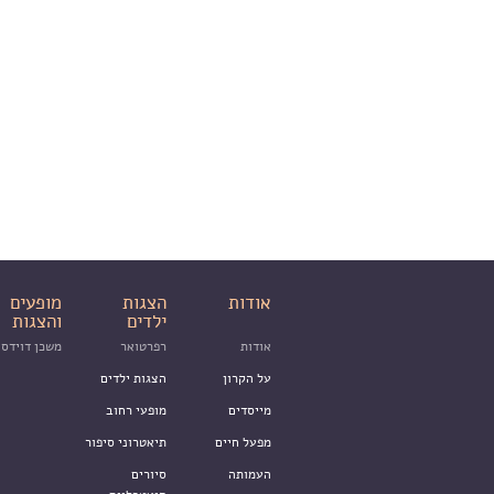
אודות
הצגות
מופעים
ילדים
והצגות
אודות
רפרטואר
משכן דוידסו
על הקרון
הצגות ילדים
מייסדים
מופעי רחוב
מפעל חיים
תיאטרוני סיפור
העמותה
סיורים