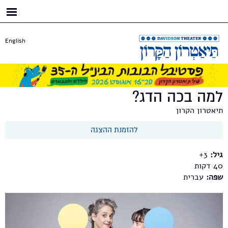
דילוג
לתוכן
העיקרי
English
למה בכה הדג?
תיאטרון הקרון
להזמנת ההצגה
גיל:
3+
40
שפה:
עברית