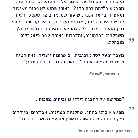
הקסם החי והסוחף של הצגת הילדים הזאת... הדבר הזה
מתבטא ב"למה בכה הדג?" באופן שהוא לא פחות משיעור
תיאטרון בזעיר אנפין, שיעור שמלמד כיצד טקסט ורעיון
לובשים צורה פיזית, מגוונת ועשירה, וכיצד קונספט בימתי
נכון הוא כר בלתי נדלה להמצאות משובבות נפש, שכולן
משתלבות בהרמוניה, ומדברות באותה שפה תיאטרלית
מובהקת.
מעבר ומעל לסך מרכיביה, וכישרונות יוצריה, זאת הצגה
שפשוט משמחת את הלב. ואת זה גם לגדולים מגיע."
ננו שבתאי, "הארץ".
"ממליצה על ההצגה לילדי גן וכיתות נמוכות .
מפגש איכותי ביותר. שחקניות מצוינות. אביזרים מיוחדים
ומקוריים והגשה בשפה ובאופן מותאמים מאד לילדים."
מיכל שרון, רכזת סל תרבות יבניאל