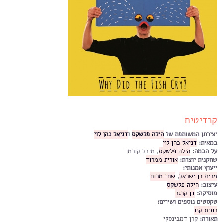
קרדיטים
יצירתן המשותפת של
הילה פלשקס
ו
דניאל כהן לוי
במאית
:
דניאל כהן לוי
על הבמה:
הילה פלשקס
, מיכל קורמן
שחקנית יוצרת:
אורית ממרוד
ייעוץ אמנותי:
מרית בן ישראל
,
שחר מרום
עיצוב
:
הילה פלשקס
מוסיקה
:
דן קרגר
טקסטים נוספים ושירים
:
רונית קנו
תאורה
:
קרן דמבינסקי