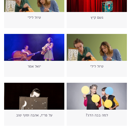
גשם קיץ
טיול לילי
טיול לילי
יואל אמר
למה בכה הדג?
על פריז, אהבה וסוף טוב