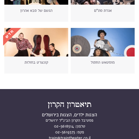
אגדת סת"ם
הגשם של סבא אהרון
מוסטאש החתול
קונצרט בחולות
הצגות ילדים, הצגות בירושלים
פסטיבל הקרון הבינ"ל ירושלים
טלפון:
02-5618514
פקס:
02-5619375
train@traintheater.co.il