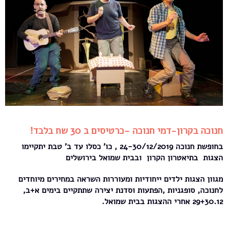
חנוכה בקרון-דמי חנוכה -כרטיסים ב 30 שח בלבד!
בחופשת חנוכה 24-30/12/2019 , כו' כסלו עד ב' טבת יתקיימו
הצגות בתיאטרון הקרון ובבית שמואל בירושלים
מגוון הצגות ילדים ייחודיות ומעוררות השראה במחירים מיוחדים
לחנוכה, סופגניות ,הפתעות וסדנת יצירה שתתקיים בימים א+ב,
29+30.12 אחרי ההצגות בבית שמואל.