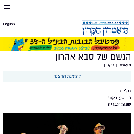
דילוג
לתוכן
העיקרי
English
הגשם של סבא אהרון
תיאטרון הקרון
להזמנת ההצגה
גיל:
4+
כ- 50
שפה:
עברית