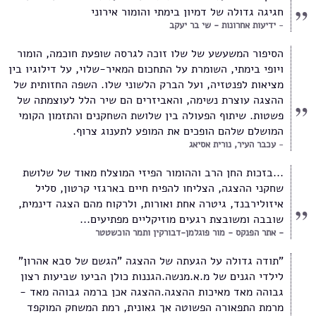
חגיגה גדולה של דמיון בימתי והומור אירוני
ידיעות אחרונות - שי בר יעקב
הסיפור המשעשע של שלו זוכה לגרסה שופעת חוכמה, הומור
ויופי בימתי, השומרת על התחכום המאיר-שלוי, על דילוגיו בין
מציאות לפנטזיה, ועל הברק הלשוני שלו. השפה החזותית של
ההצגה עוצרת נשימה, והאביזרים הם שיר הלל לעוצמתה של
פשטות. שיתוף הפעולה בין שלושת השחקנים והתזמון הקומי
המושלם שלהם הופכים את המופע לתענוג צרוף.
עכבר העיר, נורית אסיאג
...בזכות החן הרב וההומור הפיזי המוצלח מאוד של שלושת
שחקני ההצגה, הצליחו להפיח חיים בארגזי קרטון, סליל
איזולירבנד, גיטרה אחת ואורות, ולרקוח מהם הצגה דינמית,
שובבה ומשובצת רגעים מוזיקליים מפתיעים...
אתר הפנקס - מור פוגלמן-דבורקין ותמר הוכשטטר
"תודה גדולה על הגעתה של ההצגה "הגשם של סבא אהרון"
לילדי הגנים של מ.א.מנשה.הגננות כולן הביעו שביעות רצון
גבוהה מאד מאיכות ההצגה.ההצגה אכן ברמה גבוהה מאד -
מרמת התפאורה הפשוטה אך גאונית, רמת המשחק המוקפד