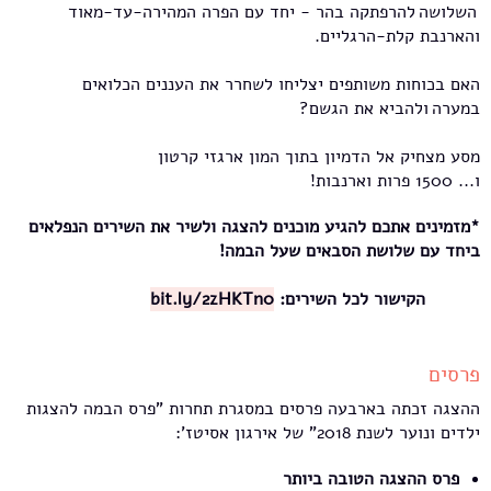
השלושה להרפתקה בהר - יחד עם הפרה המהירה-עד-מאוד
והארנבת קלת-הרגליים.
האם בכוחות משותפים יצליחו לשחרר את העננים הכלואים
במערה ולהביא את הגשם?
מסע מצחיק אל הדמיון בתוך המון ארגזי קרטון
ו... 1500 פרות וארנבות!
*מזמינים אתכם להגיע מוכנים להצגה ולשיר את השירים הנפלאים
ביחד עם שלושת הסבאים שעל הבמה!
הקישור לכל השירים:
bit.ly/2zHKTn0
פרסים
ההצגה זכתה בארבעה פרסים במסגרת תחרות "פרס הבמה להצגות
ילדים ונוער לשנת 2018" של אירגון אסיטז':
פרס ההצגה הטובה ביותר