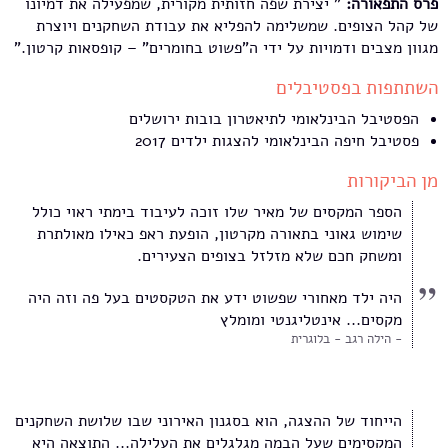
פרס התפאורה:
" יצירת שפה חזותית מקורית, שמפעילה את דמיונו
של קהל הצופים. שמשלימה להפליא את עבודת השחקנים ויוצרת
מגוון מצבים ודמויות על ידי ה"פשוט בחומרים" – קופסאות קרטון."
השתתפות בפסטיבלים
הפסטיבל הבינלאומי לתיאטרון בובות ירושלים
פסטיבל חיפה הבינלאומי להצגות ילדים 2017
מן הביקורות
הספר המקסים של מאיר שלו זוכה לעיבוד בימתי ראוי כולל
שימוש גאוני בתאורה מקרטון, הופעת ראפ כאילו מאולתרת
ומשחק חכם שלא מזלזל בצופים הצעירים.
היה ילד מאחורי שפשוט ידע את הטקסטים בעל פה וזה היה
מקסים... אינטליגנטי ומומלץ
הילה רגב - בלוגרית
הייחוד של ההצגה, הוא בסגנון האירוני שבו שלושת השחקנים
המקסימים שעל הבמה מגלגלים את העלילה... התוצאה היא