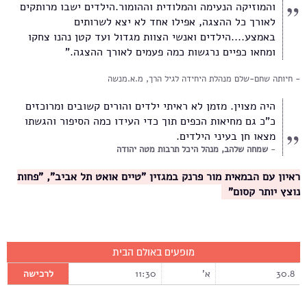
והמוזיקה הנעימה והמלודית וההומור.הילדים ישבו מרותקים
לאורך כל ההצגה, אפילו אחד לא יצא לשרותים
באמצע....הילדים ואנשי הצוות מגדול ועד קטן נהנו צחקו
ומחאו כפיים נרגשות כמה פעמים לאורך ההצגה."
חיותה שחם-שלם מנהלת היחידה לגיל הרך, מ.א.מנשה
היה מצוין. מזמן לא ראיתי ילדים והורים קשובים ומרוכזים
כ"כ גם מחיאות הכפים תוך כדי העידו כמה הסיפור והגשתו
מצאו חן בעיני הילדים.
שמחה שלהב, מנהל היכל תרבות מטה יהודה
ראיון עם הבמאית מור פרנק במגזין "טיים אואט תל אביב", "פחות
נוצץ יותר קסום"
מופעים באולם הבית
30.8
א'
11:30
לרכישה