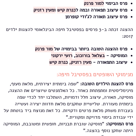
פרס הבימוי
למור פרנק
פרס עיצוב תפאורה ובמה ל
כנרת קיש
ומעין רזניק
פרס עיצוב תאורה לג'ודי קופרמן
ההצגה זכתה ב-3 פרסים בפסטיבל חיפה הבינלאומי להצגות ילדים
2017:
פרס ההצגה הטובה ביותר בבימויה של
מור פרנק
המוסיקה -
בצלאל בורוכוב
,
רועי ירקוני
עיצוב התפאורה -
מעין רזניק,
כנרת קיש
מנימוקי השופטים בפסטיבל חיפה:
פרס להצגת הילדים הטובה:
"שפה בימתית יצירתית, מלאת מעוף,
מינימליסטית ומתפתחת כאחד. כל האלמנטים שיוצרים את ההצגה,
מוסיקה, תאורה, עיצוב חלל ודמויות, השתלבו יחד לכדי שפה
בימתית מעוררת. שלישיית שחקנים מלאת חדוות יצירה ועשייה
בעבודת משחק מלאת פרטים ודקויות. כל זאת מנוצח ביד בוטחת על
ידי עבודת בימוי מדויקת ומקורית."
פרס המוסיקה:
"מוסיקה שוברת תבניות, חופשית ומשובבת, המוסיקה
היתה שחקן נוסף בהצגה."