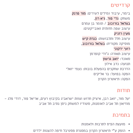
קרדיטים
בימוי, עיבוד ומילים לשירים:
מור פרנק
משחק:
גדי פור
,
גיא רון
,
בצלאל בורוכוב
/ תומר בן עמרם
עיצוב שפה חזותית ואובייקטים:
מעין רזניק
עיצוב חלל ותלבושות:
כנרת קיש
מוסיקה מקורית:
בצלאל בורוכוב
,
רועי ירקוני
עיצוב תאורה: ג'ודי קופרמן
סאונד:
יואב גרשון
תנועה: נדב אילון
הדרכת שחקנים בהפעלת בובות: נעמי יואלי
הפקה בפועל: בר אליקים
הפקה: תיאטרון הקרון
תודות
יעל מור, יואב רבן, איציק חרוש וצוות ישראביג בקיבוץ רעים, אריאל פור, דודי פלג -
מוזיאון תל אביב לאומנות, סטודיו למשחק ניסן נתיב תל אביב
בתמיכת
מועצת הפיס לתרבות ולאמנות
הופק ע"י תיאטרון הקרון במסגרת פסטיבל חיפה להצגות ילדים