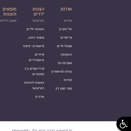
אודות
הצגות
מופעים
ילדים
והצגות
אודות
רפרטואר
משכן דוידסו
על הקרון
הצגות ילדים
מייסדים
מופעי רחוב
מפעל חיים
תיאטרוני סיפור
העמותה
סיורים
תיאטרליים
אמנים/ות
פרוייקטים בין
צוות התיאטרון
תחומיים
תודות
הגשות לוועדת
רפרטואר
ספר חפץ לב
ארכיון
© תיאטרון הקרון 2015 ע"ר 580010684