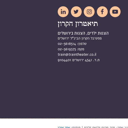





הצגות ילדים, הצגות בירושלים
פסטיבל הקרון הבינ"ל ירושלים
טלפון:
02-5618514
פקס:
02-5619375
train@traintheater.co.il
ת.ד. 4541 ירושלים 9104401
וב אתר: מיה מרום וליאת זלדס | פיתוח:
אסי אורן