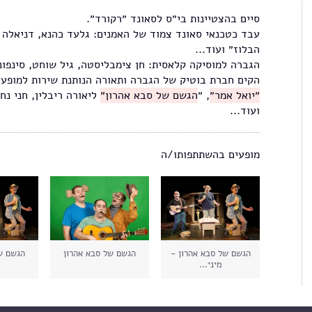
סיים בהצטיינות בי״ס לסאונד ״רקורד״.
עבד כטכנאי סאונד צמוד של האמנים: גלעד כהנא, דניאלה ספ
הבלוז״ ועוד...
הגברה למוסיקה קלאסית: חן צימבליסטה, גיל שוחט, סינפונ
הקים חברת בוטיק של הגברה ותאורה הנותנת שירות למופעים
״יואל אמר״
, ״
הגשם של סבא אהרון״
ליאורה ריבלין, חני נח
ועוד...
מופעים בהשתתפותו/ה
הגשם של סבא אהרון -
הגשם של סבא אהרון
הגשם ש
מיני...