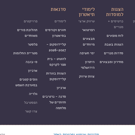
הצגות
לימודי
סדנאות
למוסדות
תיאטרון
ן
כרטיסים +
שיווק ארצי
לימודים
פרויקטים
מנויים
רפרטואר
חוגים וקורסים
תהלוכת פורים
לוח מופעים
בתיאטרון
מאוחדים
מבצעים
הצגות בשבת
מיוחדים
קליידוסקופ -
פלסטר
2026-2027
סדרות מנויים
ימי חשיפה
מטריית החלומות
להטוט - בית
מחירון ומבצעים
היתרון
ס-בובה
ספר לקרקס
הירושלמי
ארכיון
הצגות בוגרות
צוות שיווק
קליידוסקופ
גופים קטנים
במערכת השמש
ארכיון
גלריה
סדנה - נרטיבים
חזותיים של
הפסטיבל
מלחמה
צרו קשר
מדיניות שימוש ופרטיות באתר
עיצ