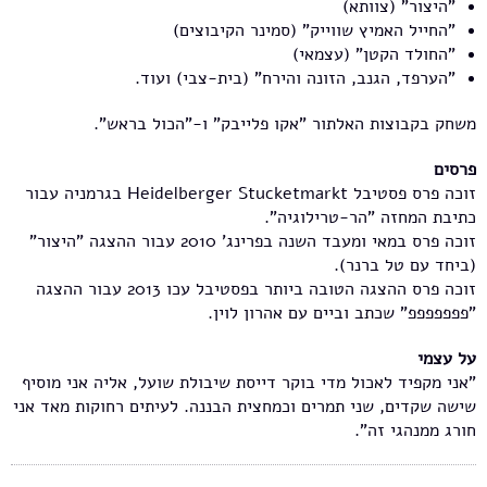
"היצור" (צוותא)
"החייל האמיץ שווייק" (סמינר הקיבוצים)
"החולד הקטן" (עצמאי)
"הערפד, הגנב, הזונה והירח" (בית-צבי) ועוד.
משחק בקבוצות האלתור "אקו פלייבק" ו-"הכול בראש".
פרסים
זוכה פרס פסטיבל Heidelberger Stucketmarkt בגרמניה עבור
כתיבת המחזה "הר-טרילוגיה".
זוכה פרס במאי ומעבד השנה בפרינג' 2010 עבור ההצגה "היצור"
(ביחד עם טל ברנר).
זוכה פרס ההצגה הטובה ביותר בפסטיבל עכו 2013 עבור ההצגה
"פפפפפפפ" שכתב וביים עם אהרון לוין.
על עצמי
"אני מקפיד לאכול מדי בוקר דייסת שיבולת שועל, אליה אני מוסיף
שישה שקדים, שני תמרים וכמחצית הבננה. לעיתים רחוקות מאד אני
חורג ממנהגי זה".