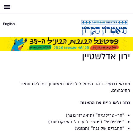
דילוג
לתוכן
העיקרי
English
ירון אדלשטיין
מחזאי ובמאי. בוגר המסלול לבימוי תיאטרון במכללת סמינר
הקיבוצים.
כתב ו\או ביים את ההצגות
"הר-טרילוגיה" (תיאטרון נוצר)
"פפפפפפפ" (פסטיבל עכו \ האינקובטור)
"החברים של ננה" (תמונע)