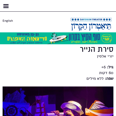
דילוג
לתוכן
העיקרי
English
סירת הנייר
יורי אלסין
גיל:
6+
60
שפה:
ללא מילים