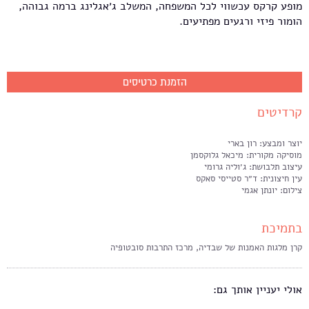
מופע קרקס עכשווי לכל המשפחה, המשלב ג׳אגלינג ברמה גבוהה,
הומור פיזי ורגעים מפתיעים.
הזמנת כרטיסים
קרדיטים
יוצר ומבצע: רון בארי
מוסיקה מקורית: מיכאל גלוקסמן
עיצוב תלבושת: ג׳וליה גרומי
עין חיצונית: ד״ר סטייסי סאקס
צילום: יונתן אגמי
בתמיכת
קרן מלגות האמנות של שבדיה, מרכז התרבות סובטופיה
אולי יעניין אותך גם: