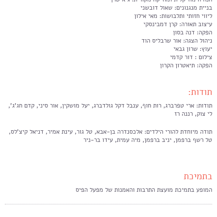
בניית מנגנונים: שאול דובשני
ליווי חזותי ותלבושות: מאי אילון
עיצוב תאורה: קרן דמבינסקי
הפקה: דנה בסון
ניהול הצגה: אור שרבליס הוד
יעוץ: שרון גבאי
צילום : דור קדמי
הפקה: תיאטרון הקרון
תודות:
תודות: ארי טפרברג, רות חוף, ענבל דקל גולדברג, יעל מושקין, אור סיני, קדם חג'ג',
לי צוק, רננה רז
תודה מיוחדת להורי הילדים: אלכסנדרה בן-אבא, טל גור, עינת אמיר, דניאל קיצ'לס,
טל רשף ברפמן, יניב ברפמן, מיה עמית, עידו בר-ניר
בתמיכת
המופע בתמיכת מועצת התרבות והאמנות של מפעל הפיס