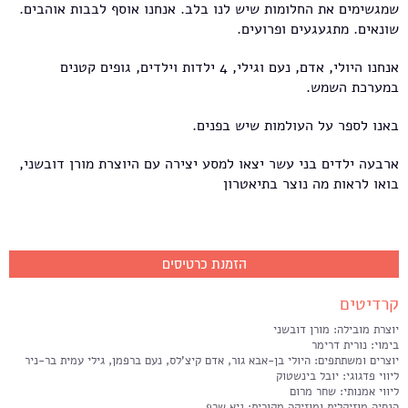
שמגשימים את החלומות שיש לנו בלב. אנחנו אוסף לבבות אוהבים.
שונאים. מתגעגעים ופרועים.
אנחנו היולי, אדם, נעם וגילי, 4 ילדות וילדים, גופים קטנים
במערכת השמש.
באנו לספר על העולמות שיש בפנים.
ארבעה ילדים בני עשר יצאו למסע יצירה עם היוצרת מורן דובשני,
בואו לראות מה נוצר בתיאטרון
הזמנת כרטיסים
קרדיטים
יוצרת מובילה: מורן דובשני
בימוי: נורית דרימר
יוצרים ומשתתפים: היולי בן-אבא גור, אדם קיצ'לס, נעם ברפמן, גילי עמית בר-ניר
ליווי פדגוגי: יובל בינשטוק
ליווי אמנותי: שחר מרום
הנחיה מוזיקלית ומוזיקה מקורית: גיא שרף