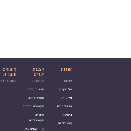
אודות
הצגות
מופעים
ילדים
והצגות
אודות
רפרטואר
משכן דוידסו
על הקרון
הצגות ילדים
מייסדים
מופעי רחוב
מפעל חיים
תיאטרוני סיפור
העמותה
סיורים
תיאטרליים
אמנים/ות
פרוייקטים בין