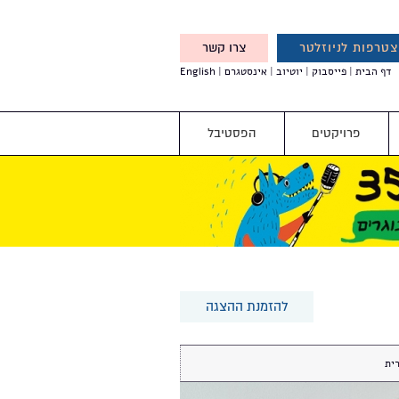
טרפות לניוזלטר
צרו קשר
X
דף הבית
פייסבוק
יוטיוב
אינסטגרם
English
אנחנו מזמינים אותך להצטרף
לדעת לפני כולם על עדכונים,
והטבות מיוחדות עבורך
פרויקטים
הפסטיבל
להזמנת ההצגה
ית