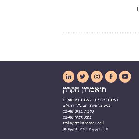
ה |





הצגות ילדים, הצגות בירושלים
פסטיבל הקרון הבינ"ל ירושלים
טלפון:
02-5618514
פקס:
02-5619375
train@traintheater.co.il
ת.ד. 4541 ירושלים 9104401