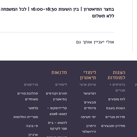
בחצר התיאטרון | בין השעות 16:00-18:30 | לכל המשפח
ללא תשלום
אולי יעניין אותך גם
הצגות
לימודי
סדנאות
למוסדות
תיאטרון
ן
כרטיסים +
שיווק ארצי
לימודים
פרויקטים
מנויים
רפרטואר
חוגים וקורסים
תהלוכת פורים
לוח מופעים
בתיאטרון
מאוחדים
מבצעים
הצגות בשבת
מיוחדים
קליידוסקופ -
פלסטר
2026-2027
סדרות מנויים
ימי חשיפה
מטריית החלומות
להטוט - בית
מחירון ומבצעים
היתרון
ס-בובה
ספר לקרקס
הירושלמי
ארכיון