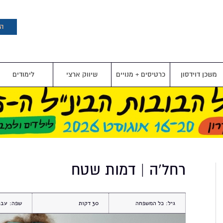
דילוג
לתוכן
העיקרי
הצ
משכן דוידסון
כרטיסים + מנויים
שיווק ארצי
לימודים
רחל'ה | דמות שטח
גיל:
כל המשפחה
30
שפה:
עבר