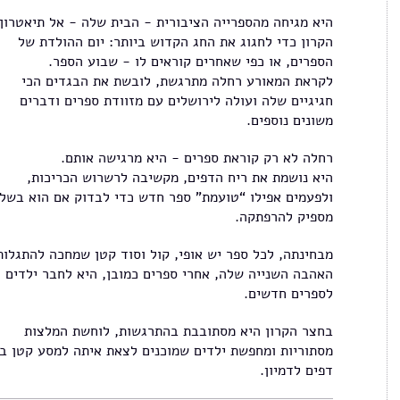
היא מגיחה מהספרייה הציבורית - הבית שלה - אל תיאטרון
הקרון כדי לחגוג את החג הקדוש ביותר: יום ההולדת של
הספרים, או כפי שאחרים קוראים לו - שבוע הספר.
לקראת המאורע רחלה מתרגשת, לובשת את הבגדים הכי
חגיגיים שלה ועולה לירושלים עם מזוודת ספרים ודברים
משונים נוספים.
רחלה לא רק קוראת ספרים - היא מרגישה אותם.
היא נושמת את ריח הדפים, מקשיבה לרשרוש הכריכות,
ולפעמים אפילו “טועמת” ספר חדש כדי לבדוק אם הוא בשל
מספיק להרפתקה.
מבחינתה, לכל ספר יש אופי, קול וסוד קטן שמחכה להתגלות
האהבה השנייה שלה, אחרי ספרים כמובן, היא לחבר ילדים
לספרים חדשים.
בחצר הקרון היא מסתובבת בהתרגשות, לוחשת המלצות
מסתוריות ומחפשת ילדים שמוכנים לצאת איתה למסע קטן בי
דפים לדמיון.