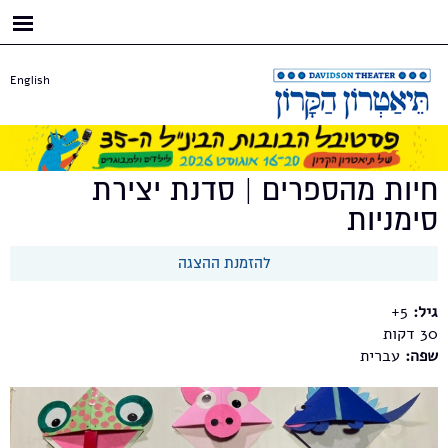
דילוג
לתוכן
העיקרי
English
חיות מהספרים | סדנת יצירת
סימניות
להזמנת ההצגה
גיל:
5+
30
שפה:
עברית