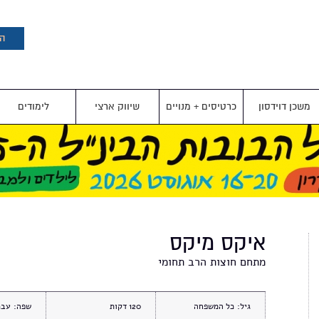
דילוג
לתוכן
העיקרי
הצ
משכן דוידסון
כרטיסים + מנויים
שיווק ארצי
לימודים
איקס מיקס
מתחם חוצות הרב תחומי
גיל:
כל המשפחה
120
שפה:
עבר