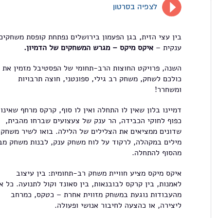
לצפיה בסרטון
בין עצי הזית, בגן הפעמון בירושלים נפתחת קופסת משחקים
ענקית –
איקס מיקס – מגרש המשחקים של הדמיון.
השנה, פרויקט החוצות הרב-תחומי של הפסטיבל מזמין את
כולכם לשחק, משחק רב גילי, ספונטני, חוצה תרבויות
ומשחרר!
דמיינו בלון שאין לו התחלה ואין לו סוף, קרקס מרחף שאינו
כפוף לחוקי הכבידה, הר ענק של צעצועים שברחו מהבית,
שדונים ממציאים את הצלילים של הלילה. בואו לשיר משחקי
מילים במקהלה, לרקוד על לוח משחק ענק, לבנות משחק מב
מהסוף להתחלה.
איקס מיקס מציע חוויית משחק רב-תחומית: בין עיצוב
לאמנות, בין קרקס לבובנאות, בין סאונד וקול לתנועה. כל א
מהעבודות נוגעת במשחק מזווית אחרת – כטקס, כמרחב
ליצירה, או כהצעה לחיבור אנושי ופעולה.