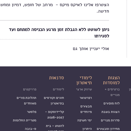
הצטרפו אלינו לאיקס מיקס - מרחב של חופש, דמיון ומחש
חדשה.
ניתן לשוטט ללא הגבלת זמן מרגע הכניסה למתחם ועד
לסגירתו
אולי יעניין אותך גם
הצגות
לימודי
סדנאות
למוסדות
תיאטרון
ן
כרטיסים +
שיווק ארצי
לימודים
פרויקטים
מנויים
רפרטואר
חוגים וקורסים
תהלוכת פורים
לוח מופעים
בתיאטרון
מאוחדים
מבצעים
הצגות בשבת
מיוחדים
קליידוסקופ -
פלסטר
2026-2027
סדרות מנויים
ימי חשיפה
מטריית החלומות
להטוט - בית
מחירון ומבצעים
היתרון
ס-בובה