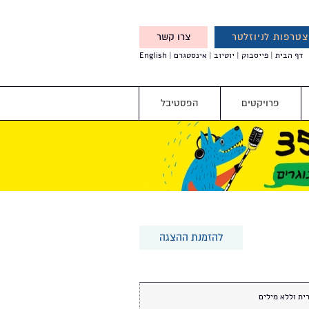
טרפות לניוזלטר
צרו קשר
X
דף הבית
פייסבוק
יוטיוב
אינסטגרם
English
אנחנו מזמינים אותך להצטרף
לדעת לפני כולם על עדכונים,
והטבות מיוחדות עבורך
פרויקטים
הפסטיבל
להזמנת ההצגה
ית וללא מילים