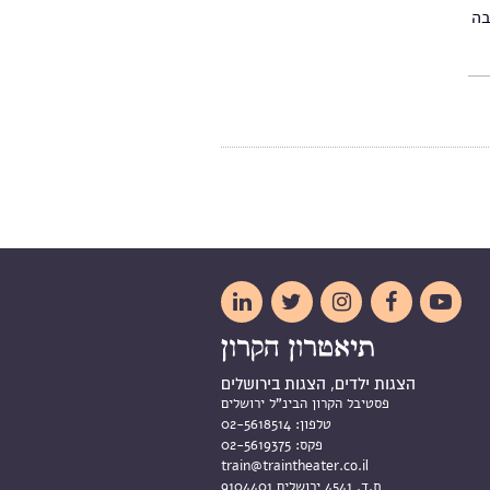
בה





הצגות ילדים, הצגות בירושלים
פסטיבל הקרון הבינ"ל ירושלים
טלפון:
02-5618514
פקס:
02-5619375
train@traintheater.co.il
ת.ד. 4541 ירושלים 9104401