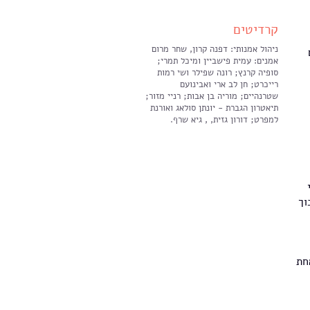
קרדיטים
ניהול אמנותי: דפנה קרון, שחר מרום
אמנים: עמית פישביין ומיכל תמרי;
סופיה קרנץ; רונה שפילר ושי רמות
רייכרט; חן לב ארי ואבינועם
שטרנהיים; מוריה בן אבות; רניי מזור;
תיאטרון הגברת - יונתן סולאג ואורנת
למפרט; דורון גזית, , גיא שרף.
וך
חת