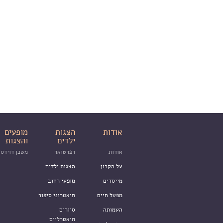
אודות
הצגות
מופעים
ילדים
והצגות
אודות
רפרטואר
משכן דוידסו
על הקרון
הצגות ילדים
מייסדים
מופעי רחוב
מפעל חיים
תיאטרוני סיפור
העמותה
סיורים
תיאטרליים