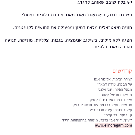
יש בלון שובב שאוהב לדגדג,
ויש גם בובה, היא מאוד מאוד מאוד אוהבת בלונים. ואתם?
חוויה תיאטראלית מלאת דמיון ומפעילה את החושים לקטנטנים.
הצגה ללא מילים, בשילוב אנימציה, בובות, צלליות, מוזיקה, תנועה
והרבה מאוד בלונים.
קרדיטים
יצירה ובימוי: אלינור אגם
על הבמה: טולה דמארי
מנהל הפקה: יוני אלוני
מוזיקה: אריאל קשת
עיצוב במה: סטודיו פרקטיק
אנימציה ועיצוב: רועי צור וסטודיו בויקו
עיצוב בובה: עינת סנדרוביץ
ע. במאי: בר קדמי
ייעוץ: ד"ר אבי ברכר, מומחה בהתפתחות הילד
www.elinoragam.com