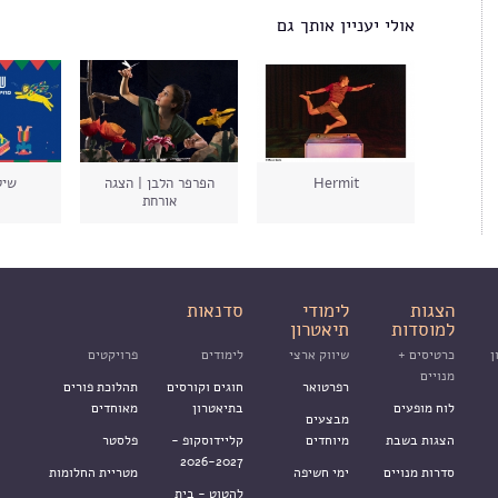
אולי יעניין אותך גם
Hermit
הפרפר הלבן | הצגה
שיק
אורחת
הצגות
לימודי
סדנאות
למוסדות
תיאטרון
ן
כרטיסים +
שיווק ארצי
לימודים
פרויקטים
מנויים
רפרטואר
חוגים וקורסים
תהלוכת פורים
לוח מופעים
בתיאטרון
מאוחדים
מבצעים
הצגות בשבת
מיוחדים
קליידוסקופ -
פלסטר
2026-2027
סדרות מנויים
ימי חשיפה
מטריית החלומות
להטוט - בית