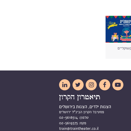
שוקליים





הצגות ילדים, הצגות בירושלים
פסטיבל הקרון הבינ"ל ירושלים
טלפון:
02-5618514
פקס:
02-5619375
train@traintheater.co.il