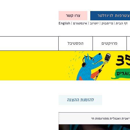
טרפות לניוזלטר
צרו קשר
X
דף הבית
פייסבוק
יוטיוב
אינסטגרם
English
אנחנו מזמינים אותך להצטרף
לדעת לפני כולם על עדכונים,
והטבות מיוחדות עבורך
פרויקטים
הפסטיבל
להזמנת ההצגה
יאנית ואנגלית מתורגמות חי