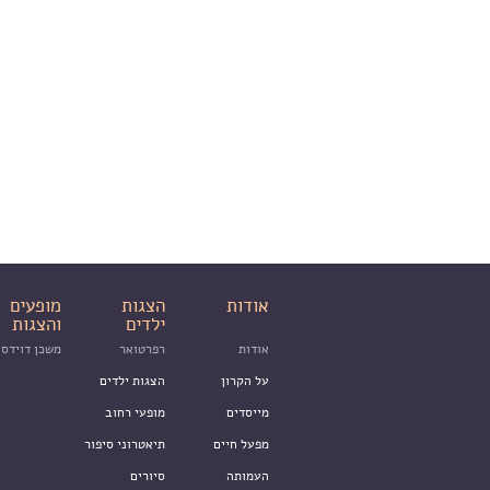
אודות
הצגות
מופעים
ילדים
והצגות
אודות
רפרטואר
משכן דוידסו
על הקרון
הצגות ילדים
מייסדים
מופעי רחוב
מפעל חיים
תיאטרוני סיפור
העמותה
סיורים