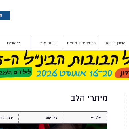
דילוג
לתוכן
העיקרי
הצ
משכן דוידסון
כרטיסים + מנויים
שיווק ארצי
לימודים
מיתרי הלב
גיל:
3+
35
שפה:
קור