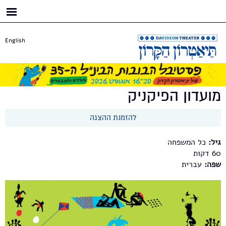
דילוג
לתוכן
העיקרי
English
מועדון הפיקניק
להזמנת ההצגה
גיל:
כל המשפחה
60
שפה:
עברית