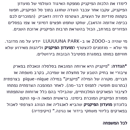
לימדו את הלכות הפיקניק ממפקח האיגוד העולמי של מועדון
הפיקניק, עקבו אחר עכבר השדה שחוגג בתוך סל הפיקניק, חפשו
בקתות סודיות על העצים, הצטרפו לרוזה וזאביק (המוכרים לכם
ככיפה אדומה והזאב), שחקו שחמט חפצים דמיוני או צפו בפסלים
הפזורים במרחב, הכול בהשראת תרבות הפיקניק ארוכת השנים.
מי שהיה ב-ZOOO או ב-LUUUUNA PARK יודע על מה מדובר.
מי שלא – מוזמנים להצטרף ל
מועדון הפיקניק
וליהנות מאירוע שלא
חוויתם כמותו במסגרת פסטיבל הבובות בירושלים.
*הגדרה
: "פיקניק היא ארוחה המובאת בסלסלה ונאכלת בפארק
ציבורי או בחיק הטבע על מחצלת או שמיכה, בקרב משפחה או
חברים. מקורה של המילה "פיקניק" במילה pique-nique בצרפתית
(בתרגום חופשי: לתפוס דבר-מה). לאחר המהפכה הצרפתית נפתחו
לציבור הפארקים המלכותיים, שהבילוי בהם כלל ארוחות שהתפתחו
מסורת הפיקניק המוכרת בימינו. בראשית המאה ה-19 הוקם
בלונדון
מועדון הפיקניק
שהביא לאנגליה את הנוהג הצרפתי לאכול
בפארקים בליווי משחקי בידור או נגינה." (ויקיפדיה)
לכל המשפחה