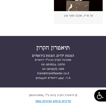
על פריז, אהבה וסוף טוב
הצגות ילדים, הצגות בירושלים
פסטיבל הקרון הבינ"ל ירושלים
טלפון:
02-5618514
פקס:
02-5619375
train@traintheater.co.il
ת.ד. 4541 ירושלים 9104401
© תיאטרון הקרון 2015 ע"ר 580010684
מדיניות שימוש ופרטיות באתר