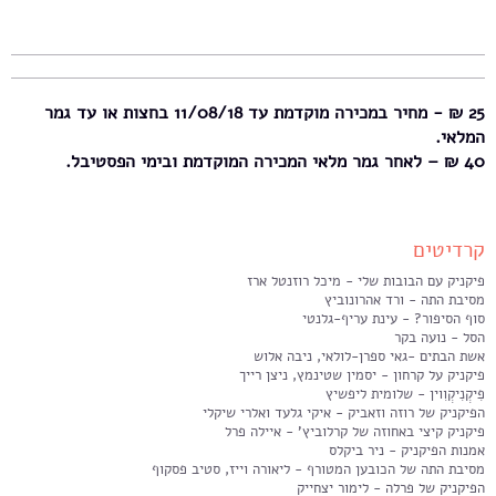
25 ₪ - מחיר במכירה מוקדמת עד 11/08/18 בחצות או עד גמר
המלאי.
40 ₪ – לאחר גמר מלאי המכירה המוקדמת ובימי הפסטיבל.
קרדיטים
פיקניק עם הבובות שלי - מיכל רוזנטל ארז
מסיבת התה - ורד אהרונוביץ
סוף הסיפור? - עינת עריף-גלנטי
הסל - נועה בקר
אשת הבתים -גאי ספרן-לולאי, ניבה אלוש
פיקניק על קרחון - יסמין שטינמץ, ניצן רייך
פִיקְנִיקְוִוין - שלומית ליפשיץ
הפיקניק של רוזה וזאביק - איקי גלעד ואלרי שיקלי
פיקניק קיצי באחוזה של קרלוביץ' - איילה פרל
אמנות הפיקניק - ניר ביקלס
מסיבת התה של הכובען המטורף - ליאורה וייז, סטיב פסקוף
הפיקניק של פרלה - לימור יצחייק