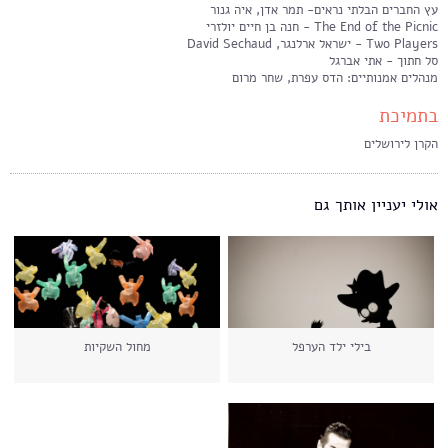
עץ החברים הבלתי נראים- תמר אדן, איה גנור
The End of the Picnic - חנה בן חיים יולזרי
Two Players - ישראל ארלנגר, David Sechaud
סל חתוך - אתי אברגל
מנהלים אמנותיים: הדס עפרת, שחר מרום
בתמיכת
הקרן לירושלים
אולי יעניין אותך גם
בילי ילד הערפל
מחול השקיות