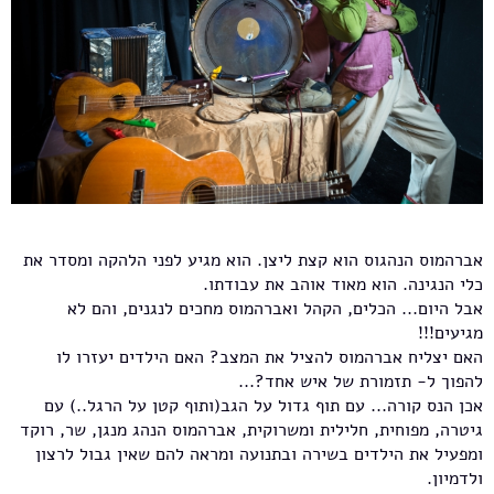
אברהמוס הנהגוס הוא קצת ליצן. הוא מגיע לפני הלהקה ומסדר את
כלי הנגינה. הוא מאוד אוהב את עבודתו.
אבל היום... הכלים, הקהל ואברהמוס מחכים לנגנים, והם לא
מגיעים!!!
האם יצליח אברהמוס להציל את המצב? האם הילדים יעזרו לו
להפוך ל- תזמורת של איש אחד?...
אכן הנס קורה... עם תוף גדול על הגב(ותוף קטן על הרגל..) עם
גיטרה, מפוחית, חלילית ומשרוקית, אברהמוס הנהג מנגן, שר, רוקד
ומפעיל את הילדים בשירה ובתנועה ומראה להם שאין גבול לרצון
ולדמיון.