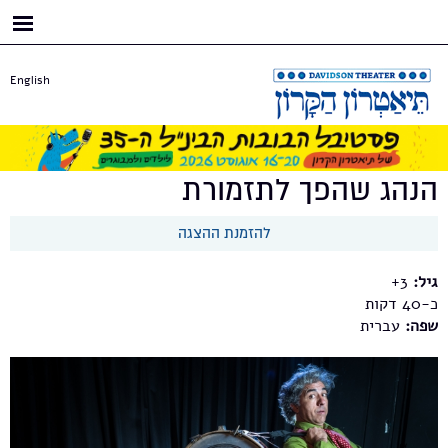
דילוג
לתוכן
העיקרי
English
הנהג שהפך לתזמורת
להזמנת ההצגה
גיל:
3+
כ-40
שפה:
עברית