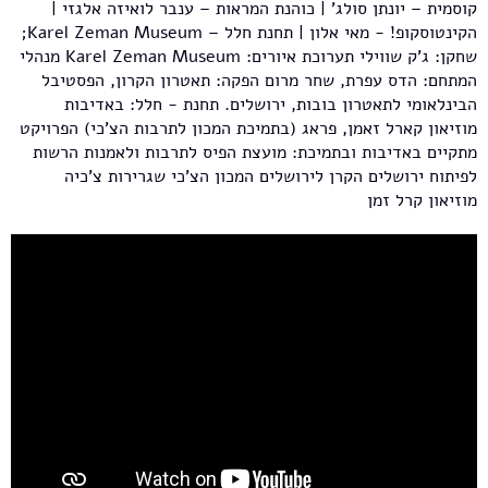
קוסמית – יונתן סולג' | כוהנת המראות – ענבר לואיזה אלגזי |
הקינטוסקופ! - מאי אלון | תחנת חלל – Karel Zeman Museum;
שחקן: ג'ק שווילי תערוכת איורים: Karel Zeman Museum מנהלי
המתחם: הדס עפרת, שחר מרום הפקה: תאטרון הקרון, הפסטיבל
הבינלאומי לתאטרון בובות, ירושלים. תחנת - חלל: באדיבות
מוזיאון קארל זאמן, פראג (בתמיכת המכון לתרבות הצ'כי) הפרויקט
מתקיים באדיבות ובתמיכת: מועצת הפיס לתרבות ולאמנות הרשות
לפיתוח ירושלים הקרן לירושלים המכון הצ'כי שגרירות צ'כיה
מוזיאון קרל זמן
לונה פארק 5