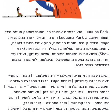
Luuuuna Park הוא פרויקט אמנותי רב-תחומי שסיפק חוויית יריד
חצופה ושובבה. Luuuuna Park הוא מרחב אפוף סוד המפתה את
הקהל, וכולל גן ירח, סוסים מכונפים, מסע ציורי מסביב לעולם,
לוחמת קונג-פו מביסה מפלצות, ואפילו יריד מוזרויות (Freak
Show) שמוצגות בו תאומות סיאמיות, אישה עם זקן, ועוד ועוד
ועוד. הוא הוצג במסגרת הפסטיבל הבינלאומי לתיאטרון בובות
בירושלים בשנת 2017.
רשימת עבודות ויוצרים: מינילנד– רינה פינ'צובר | מבוך דלתות–
נועה בירן ורועי טלמון | לוחמת הקונג-פו נגד המפלצת האדומה -
יואנה בליקמן ורננה אלדור | מי שומע רוחות רפאים? – שרון גבאי |
כרטיס לרכבת - גיא כהן, יואב זיו, שי כהן | תאומות סיאמיות -
אורית ממרוד, רותם גולדנברג | גן ירח - מיכל אבולעפיה | היפה
היא החיה - סלי קריסטל | היכל התהילה – אורי הולבן,
אסיסטנטים: נאוה איזסקו, רז גמא | עננים – ירון קרבל | שטיפה