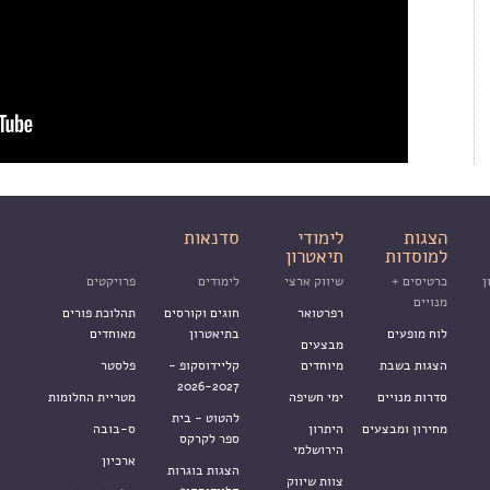
הצגות
לימודי
סדנאות
למוסדות
תיאטרון
ן
כרטיסים +
שיווק ארצי
לימודים
פרויקטים
מנויים
רפרטואר
חוגים וקורסים
תהלוכת פורים
לוח מופעים
בתיאטרון
מאוחדים
מבצעים
הצגות בשבת
מיוחדים
קליידוסקופ -
פלסטר
2026-2027
סדרות מנויים
ימי חשיפה
מטריית החלומות
להטוט - בית
מחירון ומבצעים
היתרון
ס-בובה
ספר לקרקס
הירושלמי
ארכיון
הצגות בוגרות
צוות שיווק