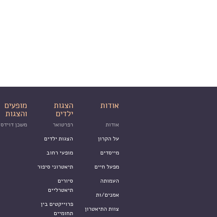
אודות
הצגות
מופעים
ילדים
והצגות
אודות
רפרטואר
משכן דוידסו
על הקרון
הצגות ילדים
מייסדים
מופעי רחוב
מפעל חיים
תיאטרוני סיפור
העמותה
סיורים
תיאטרליים
אמנים/ות
פרוייקטים בין
צוות התיאטרון
תחומיים