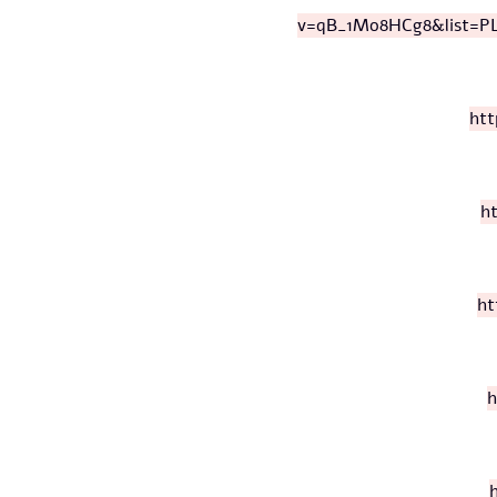
v=qB_1Mo8HCg8&list=
h
h
h