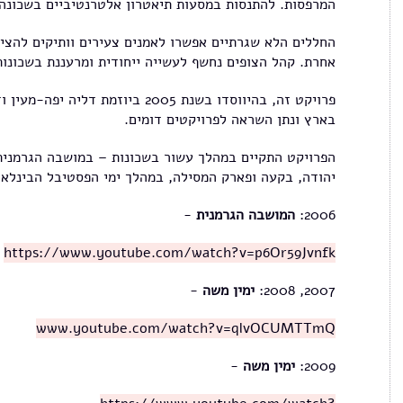
המרפסות. להתנסות במסעות תיאטרון אלטרנטיביים בשכונה, 
החללים הלא שגרתיים אפשרו לאמנים צעירים וותיקים להציג
אחרת. קהל הצופים נחשף לעשייה ייחודית ומרעננת בשכונות
פרויקט זה, בהיווסדו בשנת 2005 ביוזמת
בארץ ונתן השראה לפרויקטים דומים.
הפרויקט התקיים במהלך עשור בשכונות – במושבה הגרמנית,
יהודה, בקעה ופארק המסילה, במהלך ימי הפסטיבל הבינלאומ
2006:
המושבה הגרמנית
-
https://www.youtube.com/watch?v=p6Or59Jvnfk
2007, 2008:
ימין משה
-
www.youtube.com/watch?v=qlvOCUMTTmQ
2009:
ימין משה
-