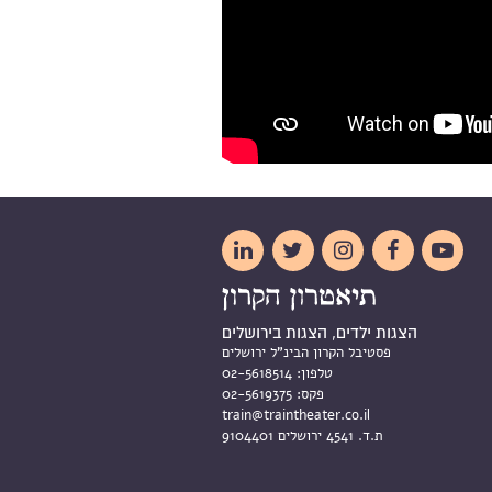





הצגות ילדים, הצגות בירושלים
פסטיבל הקרון הבינ"ל ירושלים
טלפון:
02-5618514
פקס:
02-5619375
train@traintheater.co.il
ת.ד. 4541 ירושלים 9104401