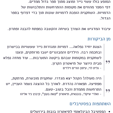
המופע כולו עשוי נייר ומוצג מתוך ספר גדול ממדים.
דפי הספר מהווים את מקומות ההתרחשות והתלבושות של
הדמויות. השחקנית הופכת לדמויות שונות תוך כדי דפדוף בספר
הגדול.
עיבוד המדגיש את הצורך בשיחה והקשבה כמפתח להבנה ופתרון.
מן הביקורות
הצגת יחיד נפלאה... דמויות ומגזרות נייר שעשויות בכישרון
ובחכמה רבה. הילדים והמבוגרים ישבו מרותקים, ונענו
לשחקנית במקומות שבהם ביקשה התערבות... עוד מחזה נפלא
מבית היוצר של תיאטרון הקרון.
גלית לוי, עיתון הורים וילדים
היה מעולה! הקהל יצא מגדרו. שחקנית מוכשרת, מרתקת,
מפתיעה. תפאורה נהדרת. לאורך כל ההצגה נשמר העניין, יש
התרחשות מתמדת והכל בטוב-טעם.
ואלרי שיקלי, בובנאית, תיאטרון "קשת בענן", קיבוץ ניר אליהו
השתתפות בפסטיבלים
הפסטיבל הבינלאומי לתיאטרון בובות בירושלים