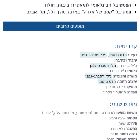
הפסטיבל הבינלאומי לתיאטרון בובות, חולון
פסטיבל "קסם של אגדה" במרכז סוזן דלל, תל-אביב
מופעים קרובים
קרדיטים:
רעיון:
הדס גרטמן
,
נילי ויסברג-גפנן
עיבוד וכתיבה:
ג'יל בן-דוד,
נילי ויסברג-גפנן
בימוי:
ג'יל בן-דוד
משחק והפעלה:
נילי ויסברג-גפנן
עיצוב חזותי:
הדס גרטמן
מוסיקה:
יובל חבקין
הפקה:
תיאטרון הקרון
מפרט טכני:
משטח מופע:
לא חובה במה (מינימום 3 מ' רוחב על 3' אורך)
הקמה:
שעה ורבע
פירוק:
שעה
החשכה:
לא חובה
גישה נוחה:
חובה
נקודת חשמל:
חובה