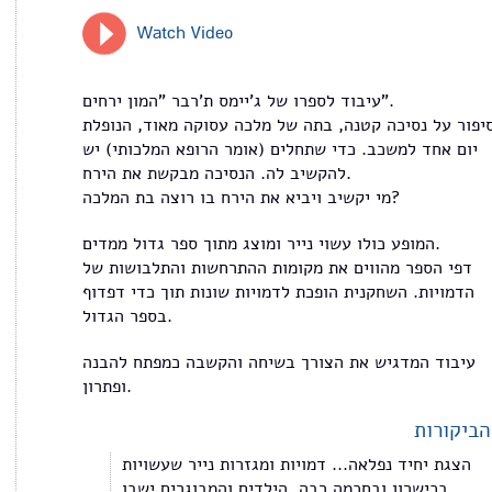
Watch Video
עיבוד לספרו של ג'יימס ת'רבר "המון ירחים".
יפור על נסיכה קטנה, בתה של מלכה עסוקה מאוד, הנופלת
יום אחד למשכב. כדי שתחלים (אומר הרופא המלכותי) יש
להקשיב לה. הנסיכה מבקשת את הירח.
מי יקשיב ויביא את הירח בו רוצה בת המלכה?
המופע כולו עשוי נייר ומוצג מתוך ספר גדול ממדים.
דפי הספר מהווים את מקומות ההתרחשות והתלבושות של
הדמויות. השחקנית הופכת לדמויות שונות תוך כדי דפדוף
בספר הגדול.
עיבוד המדגיש את הצורך בשיחה והקשבה כמפתח להבנה
ופתרון.
הביקורות
הצגת יחיד נפלאה... דמויות ומגזרות נייר שעשויות
בכישרון ובחכמה רבה. הילדים והמבוגרים ישבו