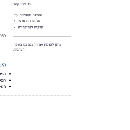
עד 180 קהל
ההצגה מאושרת ע"י
סל תרבות ארצי
תרבות לפריפרייה
הי,
ניתן להזמין את ההצגה גם בשפה
הערבית
השת
הפס
הפס
פסט