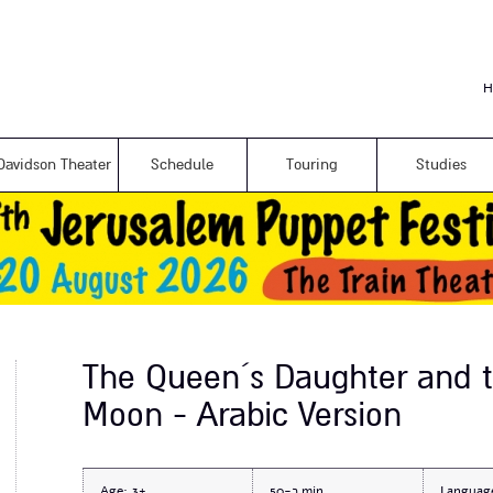
Skip to
main
content
H
Davidson Theater
Schedule
Touring
Studies
The Queen´s Daughter and 
Moon - Arabic Version
Age:
3+
כ-50
Languag