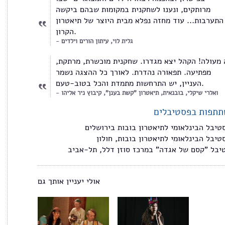
מרותקים, ונענו לשחקנית במקומות שבהם ביקשה
התערבות... עוד מחזה נפלא מבית היוצר של תיאטרון
הקרון.
גלית לוי, עיתון הורים וילדים
ה מעולה! הקהל יצא מגדרו. שחקנית מוכשרת, מרתקת
מפתיעה. תפאורה נהדרת. לאורך כל ההצגה נשמר
העניין, יש התרחשות מתמדת והכל בטוב-טעם.
ואלרי שיקלי, בובנאית, תיאטרון "קשת בענן", קיבוץ ניר אליהו
תפות בפסטיבלים
טיבל הבינלאומי לתיאטרון בובות בירושלים
טיבל הבינלאומי לתיאטרון בובות, חולון
יבל "קסם של אגדה" במרכז סוזן דלל, תל-אביב
אולי יעניין אותך גם