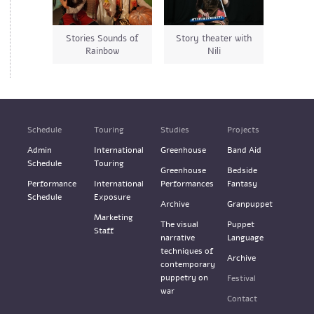
Stories Sounds of
Story theater with
Rainbow
Nili
Schedule
Touring
Studies
Projects
Admin
International
Greenhouse
Band Aid
Schedule
Touring
Greenhouse
Bedside
Performance
International
Performances
Fantasy
Schedule
Exposure
Archive
Granpuppet
Marketing
The visual
Puppet
Staff
narrative
Language
techniques of
Archive
contemporary
puppetry on
Festival
war
Contact