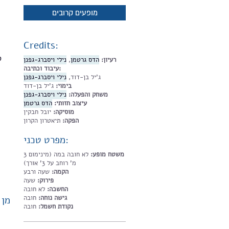
מופעים קרובים
Credits:
ס
נילי ויסברג-גפנן
,
הדס גרטמן
רעיון:
עיבוד וכתיבה:
ג'יל בן-דוד,
נילי ויסברג-גפנן
בימוי:
ג'יל בן-דוד
משחק והפעלה:
נילי ויסברג-גפנן
עיצוב חזותי:
הדס גרטמן
מוסיקה:
יובל חבקין
הפקה:
תיאטרון הקרון
מפרט טכני:
משטח מופע:
לא חובה במה (מינימום 3
מ' רוחב על 3' אורך)
הקמה:
שעה ורבע
פירוק:
שעה
החשכה:
לא חובה
גישה נוחה:
חובה
מן 
נקודת חשמל:
חובה