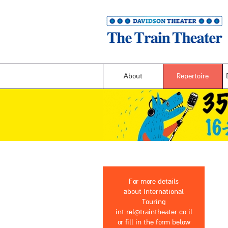
About
Repertoire
For more details
about International
Touring
int.rel@traintheater.co.il
or fill in the form below