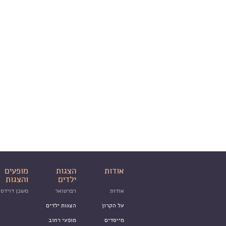
אודות
הצגות
מופעים
ילדים
והצגות
אודות
רפרטואר
משכן דוידסו
על הקרון
הצגות ילדים
מייסדים
מופעי רחוב