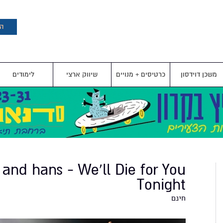
דילוג
לתוכן
העיקרי
הצ
משכן דוידסון
כרטיסים + מנויים
שיווק ארצי
לימודים
 and hans - We'll Die for You
Tonight
חינם