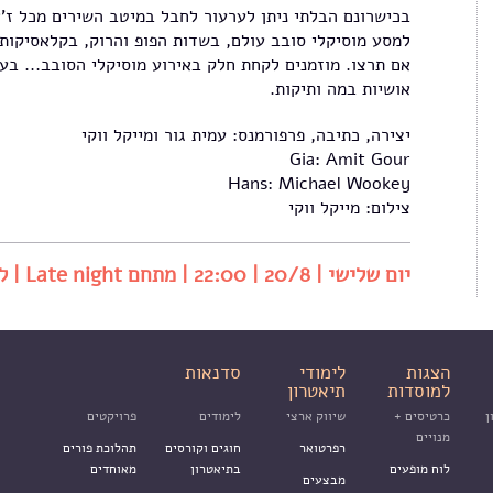
בכישרונם הבלתי ניתן לערעור לחבל במיטב השירים מכל ז'א
למסע מוסיקלי סובב עולם, בשדות הפופ והרוק, בקלאסיקות 
אם תרצו. מוזמנים לקחת חלק באירוע מוסיקלי הסובב... בע
אושיות במה ותיקות.
יצירה, כתיבה, פרפורמנס: עמית גור ומייקל ווקי
Gia: Amit Gour
Hans: Michael Wookey
צילום: מייקל ווקי
יום שלישי | 20/8 | 22:00 | מתחם Late night | ללא תשלום
הצגות
לימודי
סדנאות
למוסדות
תיאטרון
ן
כרטיסים +
שיווק ארצי
לימודים
פרויקטים
מנויים
רפרטואר
חוגים וקורסים
תהלוכת פורים
לוח מופעים
בתיאטרון
מאוחדים
מבצעים