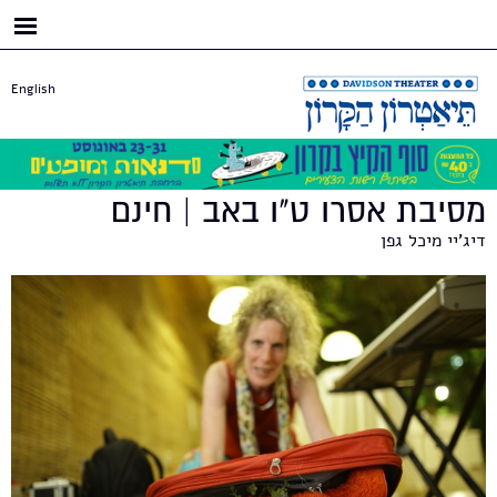
דילוג
לתוכן
העיקרי
English
מסיבת אסרו ט"ו באב | חינם
דיג'יי מיכל גפן