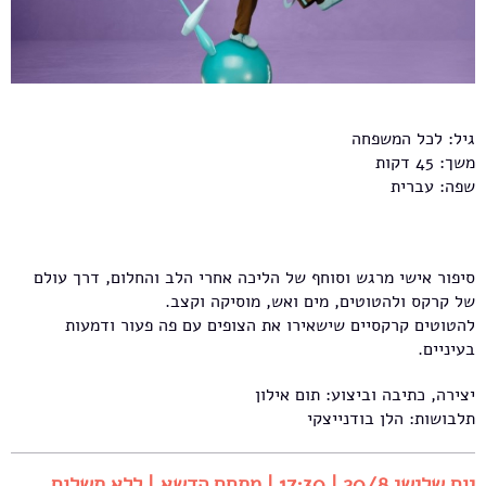
גיל: לכל המשפחה
משך: 45 דקות
שפה: עברית
סיפור אישי מרגש וסוחף של הליכה אחרי הלב והחלום, דרך עולם
של קרקס ולהטוטים, מים ואש, מוסיקה וקצב.
להטוטים קרקסיים שישאירו את הצופים עם פה פעור ודמעות
בעיניים.
יצירה, כתיבה וביצוע: תום אילון
תלבושות: הלן בודנייצקי
יום שלישי 20/8 | 17:30 | מתחם הדשא | ללא תשלום