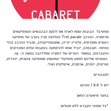
פסטיבל הבובות שמח לארח את להקת הבובנאים והמוסיקאים
מרומניה. ההרכב Trei parale (שלושה פני) בערב של מוסיקה
רומנית מסורתית. פלורין יורדן, אתנומוזיקולוג, מוביל ההרכב (כלי
נשיפה וקובסה), יוביל אותו להרפתקה בעקבות עולם הפונדקים
והטברנות, בפאתי הערים של רומניה ומולדובה במאה ה- 19.
הצטרפו אליהם למסע מוסיקלי המושפע ממוסיקה צוענית, יהודית,
טורקית, יוונית, ארמנית, איטלקית ועוד.
למבוגרים
יום ג' 8.8 | 22:00
בחצר תיאטרון החאן
*כל מופעי הקברט ללא תשלום