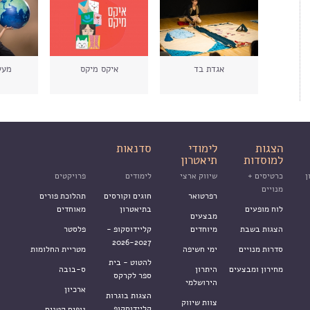
אגדת בד
איקס מיקס
מעשה
הצגות
לימודי
סדנאות
למוסדות
תיאטרון
ן
כרטיסים +
שיווק ארצי
לימודים
פרויקטים
מנויים
רפרטואר
חוגים וקורסים
תהלוכת פורים
לוח מופעים
בתיאטרון
מאוחדים
מבצעים
הצגות בשבת
מיוחדים
קליידוסקופ -
פלסטר
2026-2027
סדרות מנויים
ימי חשיפה
מטריית החלומות
להטוט - בית
מחירון ומבצעים
היתרון
ס-בובה
ספר לקרקס
הירושלמי
ארכיון
הצגות בוגרות
צוות שיווק
קליידוסקופ
גופים קטנים