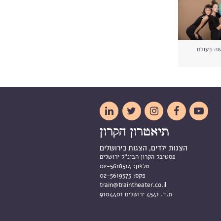
 בְּעולם





הצגות ילדים, הצגות בירושלים
פסטיבל הקרון הבינ"ל ירושלים
טלפון:
02-5618514
פקס:
02-5619375
train@traintheater.co.il
ת.ד. 4541 ירושלים 9104401