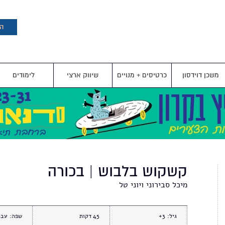
דילוג
לתוכן
העיקרי
הצ
משכן דוידסון
כרטיסים + מנויים
שיווק ארצי
לימודים
קשקוש בלבוש | בכורה
מיכל סבירוני ויוני טל
גיל:
3+
45
שפה:
עבר