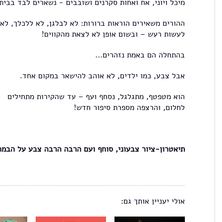
מיכל ויוני, אח ואחות סקרנים ושובבים - נשארים לבד בבית.
ההורים משאירים הוראות ברורות: לא לבלגן, לא ללכלך, לא
לעשות רעש – ובשום אופן לא לצאת מהקווים!
בהתחלה הם באמת נזהרים...
אבל צבע, כמו ילדים, לא אוהב להישאר במקום אחד.
הוא מטפטף, מתגלגל, נסחף ועף – עד שהקירות מתחילים
לחלום, והרצפה מספרת סיפור חדש!
תיאטרון-ציור צבעוני, סוחף ועם הרבה הרבה צבע על הבמה
אולי יעניין אותך גם: