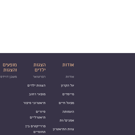
אודות
הצגות
מופעים
ילדים
והצגות
אודות
רפרטואר
משכן דוידסו
על הקרון
הצגות ילדים
מייסדים
מופעי רחוב
מפעל חיים
תיאטרוני סיפור
העמותה
סיורים
תיאטרליים
אמנים/ות
פרוייקטים בין
צוות התיאטרון
תחומיים