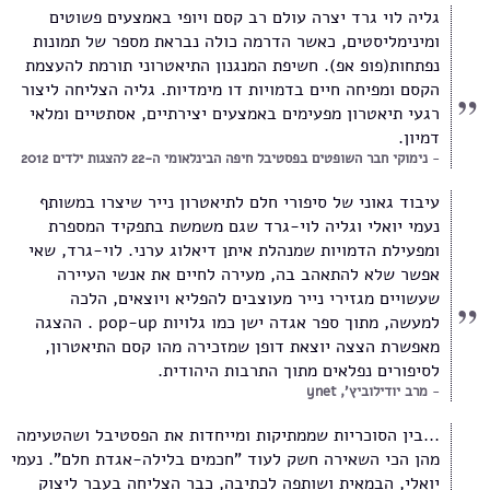
גליה לוי גרד יצרה עולם רב קסם ויופי באמצעים פשוטים
ומינימליסטים, כאשר הדרמה כולה נבראת מספר של תמונות
נפתחות(פופ אפ). חשיפת המנגנון התיאטרוני תורמת להעצמת
הקסם ומפיחה חיים בדמויות דו מימדיות. גליה הצליחה ליצור
רגעי תיאטרון מפעימים באמצעים יצירתיים, אסתטיים ומלאי
דמיון.
נימוקי חבר השופטים בפסטיבל חיפה הבינלאומי ה-22 להצגות ילדים 2012
עיבוד גאוני של סיפורי חלם לתיאטרון נייר שיצרו במשותף
נעמי יואלי וגליה לוי-גרד שגם משמשת בתפקיד המספרת
ומפעילת הדמויות שמנהלת איתן דיאלוג ערני. לוי-גרד, שאי
אפשר שלא להתאהב בה, מעירה לחיים את אנשי העיירה
שעשויים מגזירי נייר מעוצבים להפליא ויוצאים, הלכה
למעשה, מתוך ספר אגדה ישן כמו גלויות pop-up . ההצגה
מאפשרת הצצה יוצאת דופן שמזכירה מהו קסם התיאטרון,
לסיפורים נפלאים מתוך התרבות היהודית.
מרב יודילוביץ', ynet
...בין הסוכריות שממתיקות ומייחדות את הפסטיבל ושהטעימה
מהן הכי השאירה חשק לעוד "חכמים בלילה-אגדת חלם". נעמי
יואלי, הבמאית ושותפה לכתיבה, כבר הצליחה בעבר ליצוק