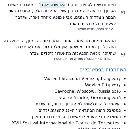
חיים חדשים לסיפור ותיק ("
השושנה ישנה
" במסגרת תיאטרון
הקרון), ונראה שהזיווג בין שתי היוצרות הללו, המכירות את
הבמה מצדדיה השונים, מביא מופע מיוחד ואחר, שידבר
לצעירים ולמבוגרים כאחד.
עכבר העיר, נורית אסיאג
ההצגה הייתה מדהימה. התוכן ,המקוריות ,הדמיון, הביצוע. זה
היה כל כך מיוחד ומושקע. אין מלים בפי. אני לא זוכרת
שהייתי מלאת התפעלות מתאטרון לילדים שכזה
דבורה מוי - מנהלת ספריה אזורית חספין
השתתפות בפסטיבלים
Museo Ebraico di Venezia, Italy 2017
Mexico City 2017
Gavroche, Moscow, Russia 2016
Starke Stücke, Germany 2016
הפסטיבל הבינלאומי לתיאטרון בובות, ירושלים
פסטיבל חיפה הבינלאומי ה-22 להצגות ילדים
פסטיבל הבינלאומי לתיאטרון וסרטי בובות, חולון
XVII Festival Internacional de Teatre de Teresetes,