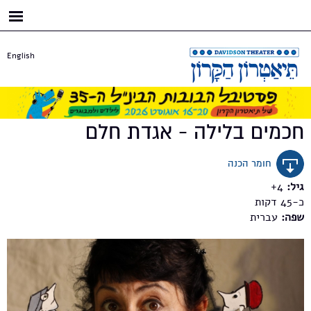
דילוג
לתוכן
העיקרי
English
חכמים בלילה - אגדת חלם
חומר הכנה
גיל:
4+
כ-45
שפה:
עברית