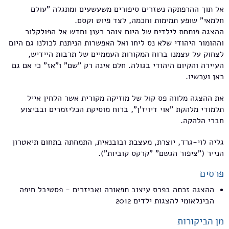
אל תוך ההרפתקה נשזרים סיפורים משעשעים ומתגלה "עולם
חלמאי" שופע תמימות וחכמה, לצד פיוט וקסם.
ההצגה פותחת לילדים של היום צוהר רענן וחדש אל הפולקלור
וההומור היהודי שלא נס ליחו ואל האפשרות הניתנת לכולנו גם היום
לצחוק על עצמנו ברוח המקורות העממיים של תרבות היידיש,
העיירה והקיום היהודי בגולה. חלם אינה רק "שם" ו"אז" כי אם גם
כאן ועכשיו.
את ההצגה מלווה פס קול של מוזיקה מקורית אשר הלחין אייל
תלמודי מלהקת "אוי דיויז'ן", ברוח מוסיקת הכליזמרים ובביצוע
חברי הלהקה.
גליה לוי-גרד, יוצרת, מעצבת ובובנאית, התמחתה בתחום תיאטרון
הנייר ("ציפור הגשם" "קרקס קוביות").
פרסים
ההצגה זכתה בפרס עיצוב תפאורה ואביזרים - פסטיבל חיפה
הבינלאומי להצגות ילדים 2012
מן הביקורות