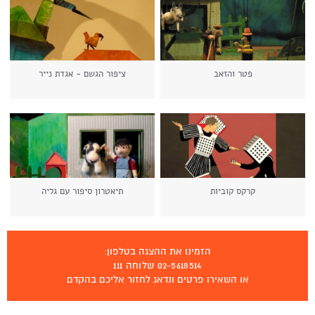
פטר והזאב
ציפור הגשם - אגדת נייר
קרקס קוביות
תיאטרון סיפור עם גליה
הזמינו את ההצגה בטלפון:
02-5618514 שלוחה 111
או השאירו פרטים ונדאג לחזור אליכם בהקדם