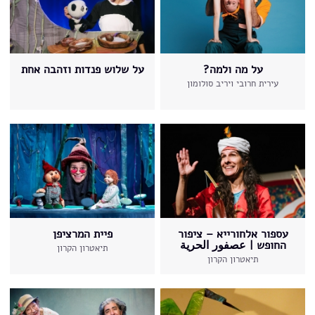
על מה ולמה?
על שלוש פנדות וזהבה אחת
עירית חרובי ויריב סולומון
עספור אלחורייא – ציפור
פיית המרציפן
החופש | عصفور الحرية
תיאטרון הקרון
תיאטרון הקרון