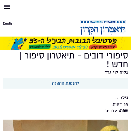
דילוג
לתוכן
העיקרי
English
סיפורי דובים - תיאטרון סיפור |
חדש !
גליה לוי גרד
להזמנת ההצגה
גיל:
2+
35
שפה:
עברית