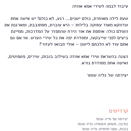
עיבוד לבמה לשירי אמא אווזה
שעת לילה מאוחרת, כולם ישנים... רגע, לא כולם! יש אישה אחת
שדווקא מאוד עסוקה בלילות – היא עוברת, מסתובבת, ומארגנת את
העולם כולו: אוספת את אור הירח שהתפזר על המדרכות, ממיינת
ביצים לפני שייבקעו, ומסדרת יפה את כל שירי הערש. אז אם גם
אתם עוד לא הלכתם לישון – אולי תבואו לעזור?
הצגה בהשראת שירי אמא אווזה בשילוב בובות, שירים, פטפוטים,
ואישה אחת מסודרת נורא.
יצירתה של גליה שומר
קרדיטים
יצירתה של גליה שומר
כתיבה, משחק והפעלה: גליה שומר
בובות, שפה חזותית: גליה שומר