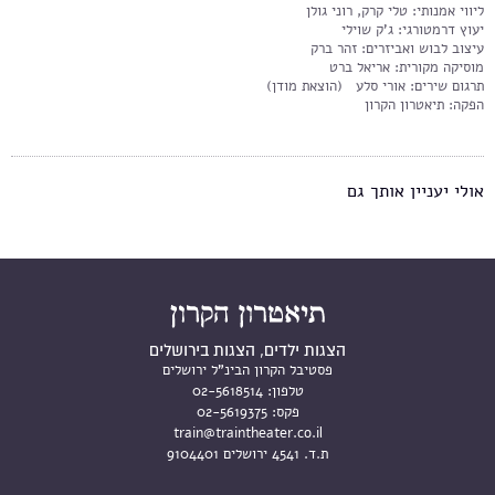
ליווי אמנותי: טלי קרק, רוני גולן
יעוץ דרמטורגי: ג'ק שוילי
עיצוב לבוש ואביזרים: זהר ברק
מוסיקה מקורית: אריאל ברט
תרגום שירים: אורי סלע (הוצאת מודן)
הפקה: תיאטרון הקרון
אולי יעניין אותך גם
הצגות ילדים, הצגות בירושלים
פסטיבל הקרון הבינ"ל ירושלים
טלפון:
02-5618514
פקס:
02-5619375
train@traintheater.co.il
ת.ד. 4541 ירושלים 9104401