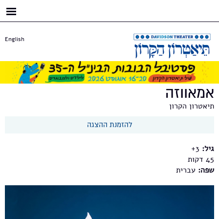
דילוג
לתוכן
העיקרי
English
אמאווזה
תיאטרון הקרון
להזמנת ההצגה
גיל:
3+
45
שפה:
עברית