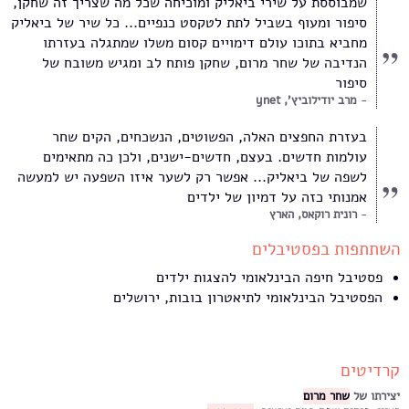
שמבוססת על שירי ביאליק ומוכיחה שכל מה שצריך זה שחקן,
סיפור ומעוף בשביל לתת לטקסט כנפיים... כל שיר של ביאליק
מחביא בתוכו עולם דימויים קסום משלו שמתגלה בעזרתו
הנדיבה של שחר מרום, שחקן פותח לב ומגיש משובח של
סיפור
מרב יודילוביץ', ynet
בעזרת החפצים האלה, הפשוטים, הנשכחים, הקים שחר
עולמות חדשים. בעצם, חדשים-ישנים, ולכן כה מתאימים
לשפה של ביאליק... אפשר רק לשער איזו השפעה יש למעשה
אמנותי כזה על דמיון של ילדים
רונית רוקאס, הארץ
השתתפות בפסטיבלים
פסטיבל חיפה הבינלאומי להצגות ילדים
הפסטיבל הבינלאומי לתיאטרון בובות, ירושלים
קרדיטים
יצירתו של
שחר מרום