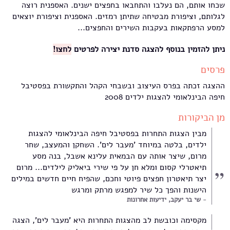
שכחו אותם, הם נעלבו והתחבאו בחפצים ישנים. האספנית רוצה
לגלותם, וציפורת מבטיחה שתיתן רמזים. האספנית וציפורת יוצאים
למסע הרפתקאות בעקבות השירים והחפצים...
ניתן להזמין בנוסף להצגה סדנת יצירה לפרטים
לחצו!
פרסים
ההצגה זכתה בפרס העיצוב ובשבחי הקהל והתקשורת בפסטיבל
חיפה הבינלאומי להצגות ילדים 2008
מן הביקורות
מבין הצגות התחרות בפסטיבל חיפה הבינלאומי להצגות
ילדים, בלטה במיוחד 'מעבר לים'. השחקן והמעצב, שחר
מרום, שיצר אותה עם הבמאית עלינא אשבל, בנה מסע
תיאטרלי קסום ומלא חן על פי שירי ביאליק לילדים... מרום
יצר תיאטרון חפצים פיוטי וחכם, שהפיח חיים חדשים במילים
הישנות והפך כל שיר למפגש מרתק ומרגש
שי בר יעקב, ידיעות אחרונות
מקסימה וכובשת לב מהצגות התחרות היא 'מעבר לים', הצגה