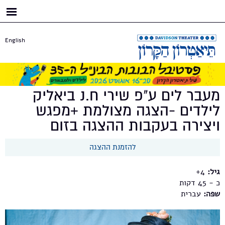
דילוג
לתוכן
העיקרי
English
מעבר לים ע"פ שירי ח.נ ביאליק
לילדים -הצגה מצולמת +מפגש
ויצירה בעקבות ההצגה בזום
להזמנת ההצגה
גיל:
4+
כ - 45
שפה:
עברית