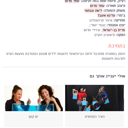
רעיון, פיתוח שפת במה ועיצוב:
שחר מרום
עיצוב תאורה:
שחר מרום
משחק והפעלה:
ליאת שבתאי
בימוי:
עלינא אשבל
מוסיקה:
איגור קרוטגולוב
יעוץ אמנותי:
נעמי יואלי,
מרית בן-ישראל
, שירלי מרום
הפקה:
תיאטרון הקרון
בתמיכת
הופק במסגרת פסטיבל חיפה הבינלאומי להצגות ילדים 2008 ובתמיכת מועצת הפיס
לתרבות ולאמנות
אולי יעניין אותך גם
העיר המזמרת
ים קטן