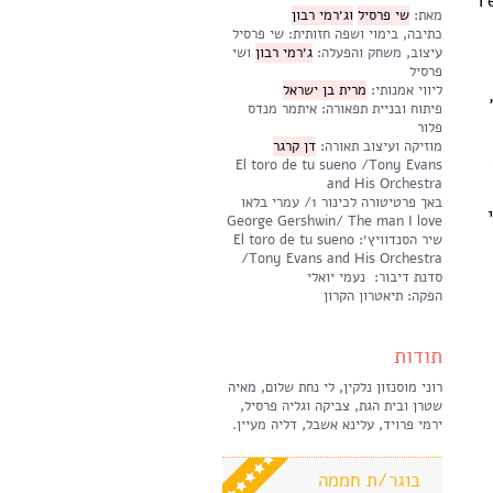
F
מאת:
שי פרסיל
וג׳רמי רבון
כתיבה, בימוי ושפה חזותית: שי פרסיל
עיצוב, משחק והפעלה:
ג׳רמי רבון
ושי
פרסיל
ליווי אמנותי:
מרית בן ישראל
פיתוח ובניית תפאורה: איתמר מנדס
פלור
מוזיקה ועיצוב תאורה:
דן קרגר
El toro de tu sueno /Tony Evans
and His Orchestra
באך פרטיטורה לכינור 1/ עמרי בלאו
תי
George Gershwin/ The man I love
שיר הסנדוויץ׳: El toro de tu sueno
/Tony Evans and His Orchestra
סדנת דיבור: נעמי יואלי
הפקה: תיאטרון הקרון
תודות
רוני מוסנזון נלקין, לי נחת שלום, מאיה
שטרן ובית הגת, צביקה וגליה פרסיל,
ירמי פרויד, עלינא אשבל, דליה מעיין.
בוגר/ת חממה