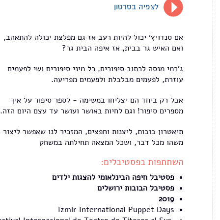
לצפיה בסרטון
אם סנדויץ׳ יכול להיות רעב אז גם מפלצת יכולה להתאהב,
ואם האיש גר בבית, אז איפה הבית גר?
ג'רמי מנסה לכתוב סיפורים, כל מיני סיפורים ושי לפעמים
עוזרת, לפעמים מבלבלת ולפעמים מפריעה.
אבל רק ביחד הם יצליחו במשימה - לספר סיפור על איך
מספרים סיפור! וגם לחיות באושר ועושר עד עצם היום הזה..
תיאטרון בובות, ליצנות וחפצים, המזכיר לנו שאפשר ליצור
משהו מכל דבר, ושכל המצאה תחילתה במשחק
השתתפות בפסטיבלים:
פסטיבל חיפה הבינלאומי להצגות ילדים
פסטיבל הבובות ירושלים
2019
Izmir International Puppet Days