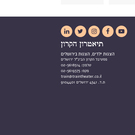





הצגות ילדים, הצגות בירושלים
פסטיבל הקרון הבינ"ל ירושלים
טלפון:
02-5618514
פקס:
02-5619375
train@traintheater.co.il
ת.ד. 4541 ירושלים 9104401