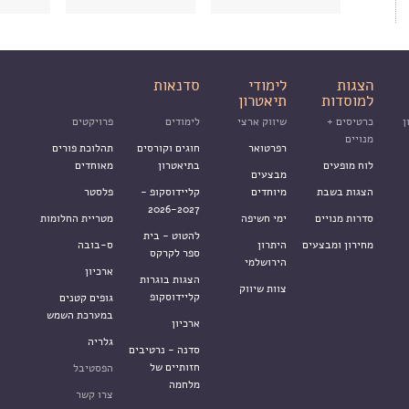
הצגות
לימודי
סדנאות
למוסדות
תיאטרון
ן
כרטיסים +
שיווק ארצי
לימודים
פרויקטים
מנויים
רפרטואר
חוגים וקורסים
תהלוכת פורים
לוח מופעים
בתיאטרון
מאוחדים
מבצעים
הצגות בשבת
מיוחדים
קליידוסקופ -
פלסטר
2026-2027
סדרות מנויים
ימי חשיפה
מטריית החלומות
להטוט - בית
מחירון ומבצעים
היתרון
ס-בובה
ספר לקרקס
הירושלמי
ארכיון
הצגות בוגרות
צוות שיווק
קליידוסקופ
גופים קטנים
במערכת השמש
ארכיון
גלריה
סדנה - נרטיבים
חזותיים של
הפסטיבל
מלחמה
צרו קשר