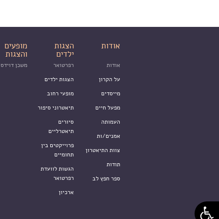
אודות
הצגות
מופעים
ילדים
והצגות
אודות
רפרטואר
משכן דוידסו
על הקרון
הצגות ילדים
מייסדים
מופעי רחוב
מפעל חיים
תיאטרוני סיפור
העמותה
סיורים
תיאטרליים
אמנים/ות
פרוייקטים בין
צוות התיאטרון
תחומיים
תודות
הגשות לוועדת
רפרטואר
ספר חפץ לב
ארכיון