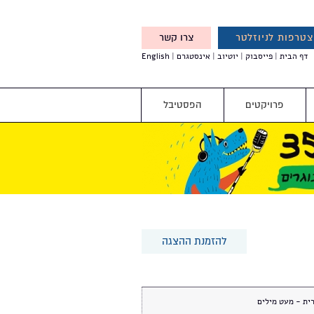
טרפות לניוזלטר
צרו קשר
X
דף הבית
פייסבוק
יוטיוב
אינסטגרם
English
אנחנו מזמינים אותך להצטרף
לדעת לפני כולם על עדכונים,
והטבות מיוחדות עבורך
פרויקטים
הפסטיבל
להזמנת ההצגה
ית - מעט מילים