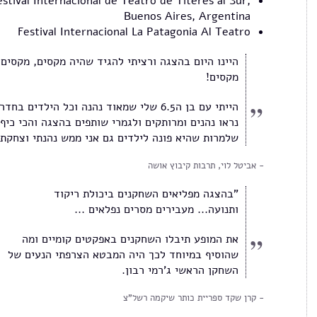
estival Internacional de Teatro de Titeres al Sur,
Buenos Aires, Argentina
Festival Internacional La Patagonia Al Teatro
היינו היום בהצגה ורציתי להגיד שהיה מקסים, מקסים,
מקסים!
הייתי עם בן ה6.5 שלי שמאוד נהנה וכל הילדים בחדר
נראו נהנים ומרותקים ולגמרי שותפים בהצגה והכי כיף
שלמרות שהיא פונה לילדים גם אני ממש נהנתי וצחק
אביטל לוי, תרבות קיבוץ אושה
"בהצגה מפליאים השחקנים ביכולת ריקוד
ותנועה... מעבירים מסרים נפלאים ...
את המופע תיבלו השחקנים באפקטים קומיים ומה
שהוסיף במיוחד לכך היה המבטא הצרפתי הנעים של
השחקן הראשי ג'רמי רבון.
קרן שקד ספריית כותר שיקמה רשל"צ