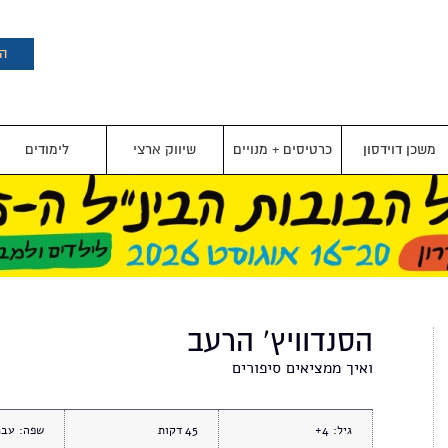
דילוג
לתוכן
העיקרי
הצ
משכן דוידסון
כרטיסים + מנויים
שיווק ארצי
לימודים
הסנדוויץ' הרעב
ואיך ממציאים סיפורים
גיל:
4+
45
שפה:
עבר