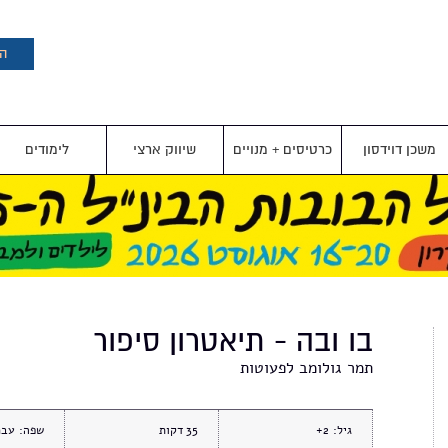
דילוג
לתוכן
העיקרי
הצ
משכן דוידסון
כרטיסים + מנויים
שיווק ארצי
לימודים
בו ובה - תיאטרון סיפור
תמר גולומב לפעוטות
גיל:
2+
35
שפה:
עבר