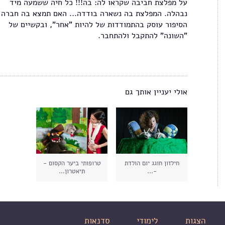
על מפלצת חביבה שקראו לה: בה!!! כל חיה ששמעה מיד
נבהלה. המפלצת בה נשארה בודדה... האם תמצא בה חברה?
הסיפור עוסק בהתמודדות של להיות "אחר", ובקשיים של
"השונה" להתקבל ולהתחבר.
אולי יעניין אותך גם
חילזון חוגג יום הולדת
טרופותי ביער הקסום -
-...
תיאטרון...
הצגות
לימודי
סדנאות