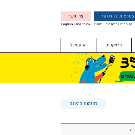
טרפות לניוזלטר
צרו קשר
X
דף הבית
פייסבוק
יוטיוב
אינסטגרם
English
אנחנו מזמינים אותך להצטרף
לדעת לפני כולם על עדכונים,
והטבות מיוחדות עבורך
פרויקטים
הפסטיבל
להזמנת ההצגה
ית