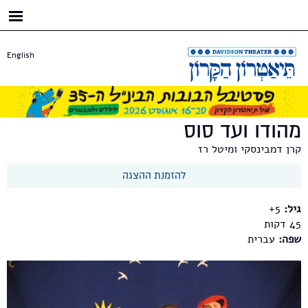
דילוג
לתוכן
העיקרי
English
מהודו ועד סוס
קרן דמבינסקי ומיטל רז
להזמנת ההצגה
גיל:
5+
45
שפה:
עברית