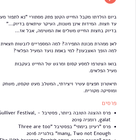
ביום הולדתו מקבל החייט הקטן פתק מסתורי "נא לתפור מעי
עד חצות. המידות אינן משנות, העיקר שיתאים בדיוק..."
בדיוק בחצות החייט משלים את המשימה, אבל אז...
לאן ממהרת מכונת התפירה? למה המספריים לובשות חצאית?
למה הופך האצבעון? למי באמת נועד המעיל הפלאי?
בואו הצטרפו למסע קסום ומרגש של החייט בעקבות
מעיל הפלאים.
תיאטרון חפצים עשיר ויצירתי, המשלב מעט טקסט, משחק
ומוסיקה מקורית.
פרסים
פרס ההצגה הטובה ביותר, פסטיבל - ulliver Festival
galat, רומניה 2019
פרס "רעיון בימתי" בפסטיבל "Three are too
many, Two not Enough" בולגריה 2016