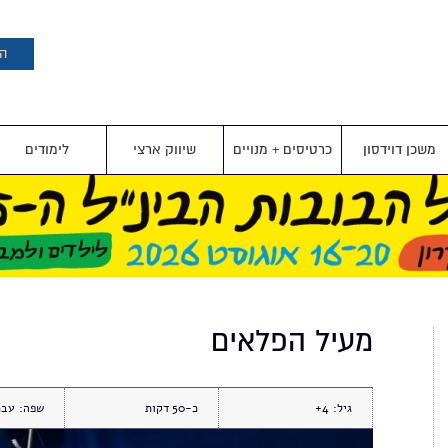
דילוג
לתוכן
העיקרי
הצ
משכן דוידסון
כרטיסים + מנויים
שיווק ארצי
לימודים
מעיל הפלאים
גיל:
4+
כ-50
שפה:
עבר