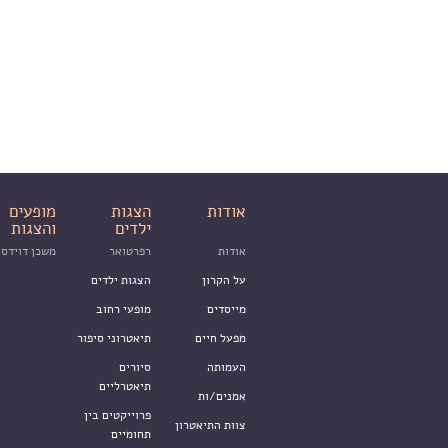
אודות
הצגות
מופעים
ילדים
והצגות
אודות
רפרטואר
משכן דוידסו
על הקרון
הצגות ילדים
מייסדים
מופעי רחוב
מפעל חיים
תיאטרוני סיפור
העמותה
סיורים
תיאטרליים
אמנים/ות
פרוייקטים בין
צוות התיאטרון
תחומיים