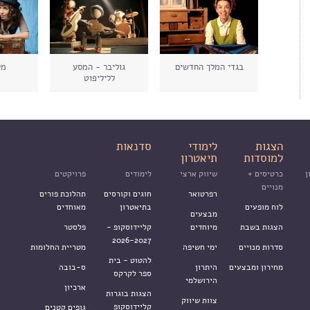
בגדי המלך החדשים
גוליבר - המסע
מע
לליליפוט
הצגות
לימודי
סדנאות
למוסדות
תיאטרון
ן
כרטיסים +
שיווק ארצי
לימודים
פרויקטים
מנויים
רפרטואר
חוגים וקורסים
תהלוכת פורים
לוח מופעים
בתיאטרון
מאוחדים
מבצעים
הצגות בשבת
מיוחדים
קליידוסקופ -
פלסטר
2026-2027
סדרות מנויים
ימי חשיפה
מטריית החלומות
להטוט - בית
מחירון ומבצעים
היתרון
ס-בובה
ספר לקרקס
הירושלמי
ארכיון
הצגות בוגרות
צוות שיווק
קליידוסקופ
גופים קטנים