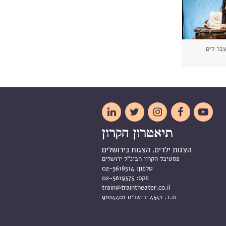
בר לים





הצגות ילדים, הצגות בירושלים
פסטיבל הקרון הבינ"ל ירושלים
טלפון:
02-5618514
פקס:
02-5619375
train@traintheater.co.il
ת.ד. 4541 ירושלים 9104401