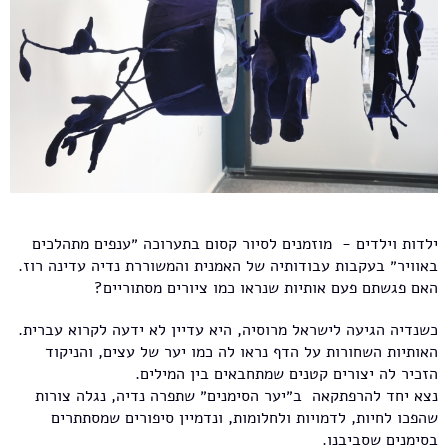
ילדות וילדים - מוזמנים לסיור קסום בתערוכה ״ענפים מתהלכים
באוויר״ בעקבות עבודותיה של האמנית והמשוררת נדיה עדינה רוז.
האם פגשתם פעם אותיות שנראו כמו ציורים מסתוריים?
כשנדיה הגיעה לישראל מרוסיה, היא עדיין לא ידעה לקרוא עברית.
האותיות השחורות על הדף נראו לה כמו יער של עצים, והניקוד
הזכיר לה יצורים קטנים שמתחבאים בין המילים.
נצא יחד להרפתקאה ב״יער הסימנים״ שתפרה נדיה, נגלה צורות
שהפכו לחיות, לדמויות ולחלומות, ונדמיין סיפורים שמסתתרים
בסימנים שסביבנו.