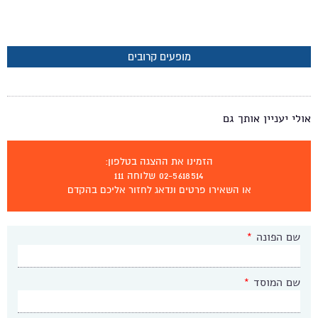
מופעים קרובים
אולי יעניין אותך גם
הזמינו את ההצגה בטלפון:
02-5618514 שלוחה 111
או השאירו פרטים ונדאג לחזור אליכם בהקדם
שם הפונה
*
שם המוסד
*