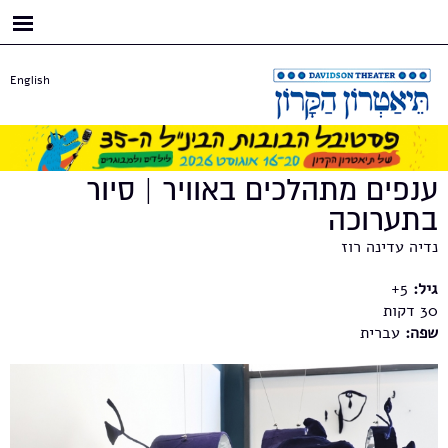
דילוג
לתוכן
העיקרי
English
ענפים מתהלכים באוויר | סיור
בתערוכה
נדיה עדינה רוז
גיל:
5+
30
שפה:
עברית