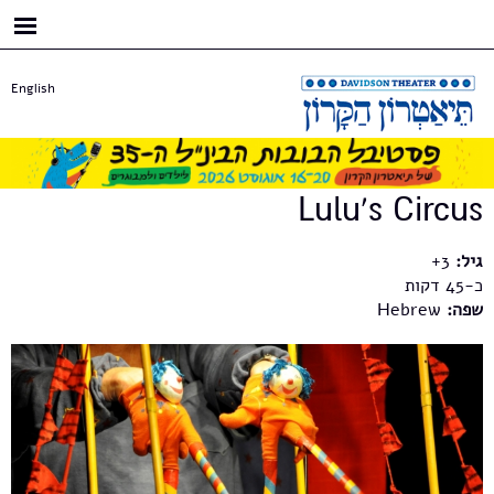
דילוג
לתוכן
העיקרי
English
Lulu's Circus
גיל:
3+
כ-45
שפה:
Hebrew