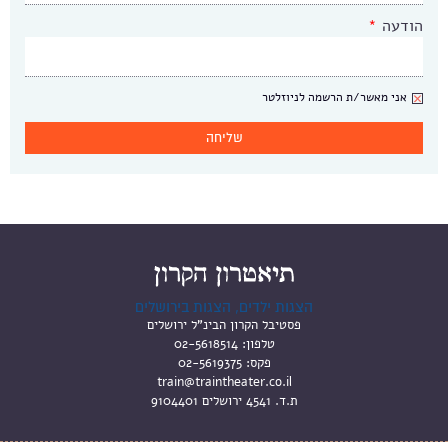
הודעה
*
ניוזלטר
אני מאשר/ת הרשמה לניוזלטר
הצגות ילדים, הצגות בירושלים
פסטיבל הקרון הבינ"ל ירושלים
טלפון:
02-5618514
פקס:
02-5619375
train@traintheater.co.il
ת.ד. 4541 ירושלים 9104401