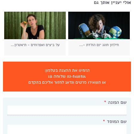
אולי יעניין אותך גם
חילזון חוגג יום הולדת -...
על ביצים ואפרוחים - תיאטרון...
הזמינו את ההצגה בטלפון:
02-5618514 שלוחה 111
או השאירו פרטים ונדאג לחזור אליכם בהקדם
שם הפונה
*
שם המוסד
*