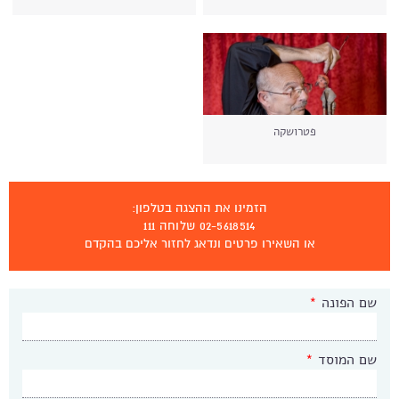
פטרושקה
הזמינו את ההצגה בטלפון:
02-5618514 שלוחה 111
או השאירו פרטים ונדאג לחזור אליכם בהקדם
שם הפונה
*
שם המוסד
*