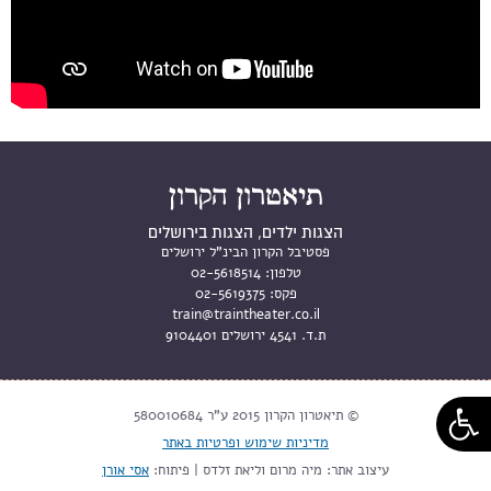
הצגות ילדים, הצגות בירושלים
פסטיבל הקרון הבינ"ל ירושלים
טלפון:
02-5618514
פקס:
02-5619375
train@traintheater.co.il
ת.ד. 4541 ירושלים 9104401
© תיאטרון הקרון 2015 ע"ר 580010684
מדיניות שימוש ופרטיות באתר
עיצוב אתר: מיה מרום וליאת זלדס | פיתוח:
אסי אורן