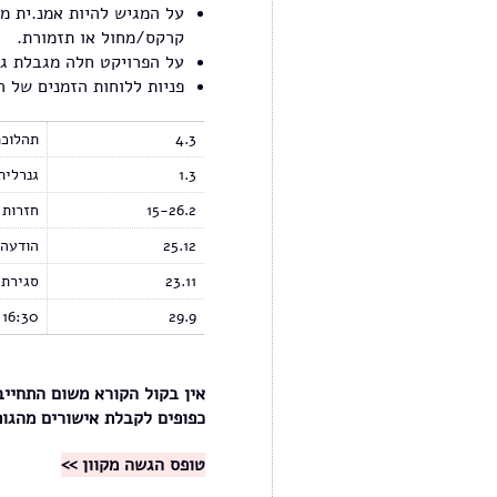
על המגיש להיות אמנ.ית מ
קרקס/מחול או תזמורת.
על הפרויקט חלה מגבלת גובה של עד 5 מ' (בג
פניות ללוחות הזמנים של ה
4.3
תהלוכת
1.3
גנרלית
15-26.2
חזרות 
25.12
הודעה 
23.11
סגירת 
29.9
16:30 מפגש שאלות והדרכה מקוון
אין בקול הקורא משום התחייב
כפופים לקבלת אישורים מהגופ
טופס הגשה מקוון >>