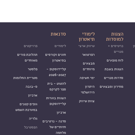
הצגות
לימודי
סדנאות
למוסדות
תיאטרון
ן
כרטיסים +
שיווק ארצי
לימודים
פרויקטים
מנויים
רפרטואר
חוגים וקורסים
תהלוכת פורים
לוח מופעים
בתיאטרון
מאוחדים
מבצעים
הצגות בשבת
מיוחדים
קליידוסקופ -
פלסטר
2026-2027
סדרות מנויים
ימי חשיפה
מטריית החלומות
להטוט - בית
מחירון ומבצעים
היתרון
ס-בובה
ספר לקרקס
הירושלמי
ארכיון
הצגות בוגרות
צוות שיווק
קליידוסקופ
גופים קטנים
במערכת השמש
ארכיון
גלריה
סדנה - נרטיבים
חזותיים של
הפסטיבל
מלחמה