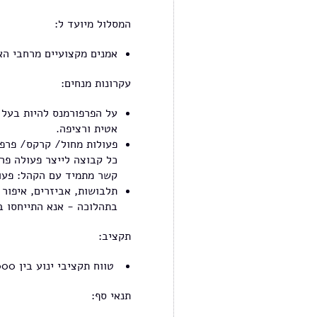
המסלול מיועד ל:
אמנים מקצועיים מרחבי הא
עקרונות מנחים:
על הפרפורמנס להיות בעל 
אטית ורציפה.
פעולות מחול/ קרקס/ פרפו
כל קבוצה לייצר פעולה פר
קשר מתמיד עם הקהל: פעול
תלבושות, אביזרים, איפור 
בתהלוכה - אנא התייחסו ב
תקציב:
טווח תקציבי ינוע בין 5,000 ל-20,000 ש"ח בהתאם להחלטת הועדה המקצועית.
תנאי סף: