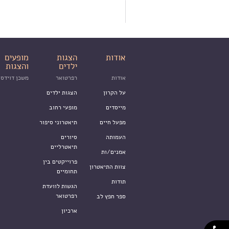
אודות
הצגות
מופעים
ילדים
והצגות
אודות
רפרטואר
משכן דוידסו
על הקרון
הצגות ילדים
מייסדים
מופעי רחוב
מפעל חיים
תיאטרוני סיפור
העמותה
סיורים
תיאטרליים
אמנים/ות
פרוייקטים בין
צוות התיאטרון
תחומיים
תודות
הגשות לוועדת
רפרטואר
ספר חפץ לב
ארכיון