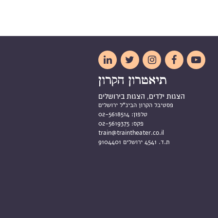





הצגות ילדים, הצגות בירושלים
פסטיבל הקרון הבינ"ל ירושלים
טלפון:
02-5618514
פקס:
02-5619375
train@traintheater.co.il
ת.ד. 4541 ירושלים 9104401